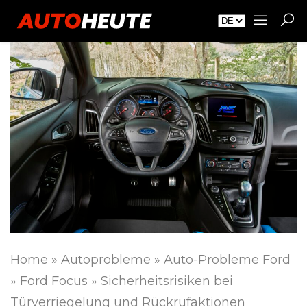
Home
»
Autoprobleme
»
Auto-Probleme Ford
»
Ford Focus
»
Sicherheitsrisiken bei
Türverriegelung und Rückrufaktionen