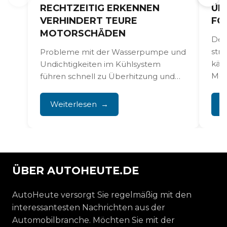
RECHTZEITIG ERKENNEN
ÜB
VERHINDERT TEURE
FO
MOTORSCHÄDEN
Der
str
Probleme mit der Wasserpumpe und
käm
Undichtigkeiten im Kühlsystem
Mot
führen schnell zu Überhitzung und
1.5-
dauerhaften Motorschäden, wenn du
sie nicht rechtzeitig...
Weiterlesen
W
ÜBER AUTOHEUTE.DE
AutoHeute versorgt Sie regelmäßig mit den
interessantesten Nachrichten aus der
Automobilbranche. Möchten Sie mit der