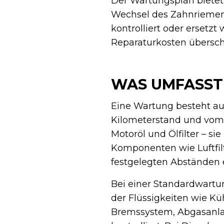
Der Wartungsplan bietet 
Wechsel des Zahnriemens
kontrolliert oder ersetz
Reparaturkosten übersc
WAS UMFASST 
Eine Wartung besteht a
Kilometerstand und vom 
Motoröl und Ölfilter – si
Komponenten wie Luftfilte
festgelegten Abständen e
Bei einer Standardwartu
der Flüssigkeiten wie Kü
Bremssystem, Abgasanla