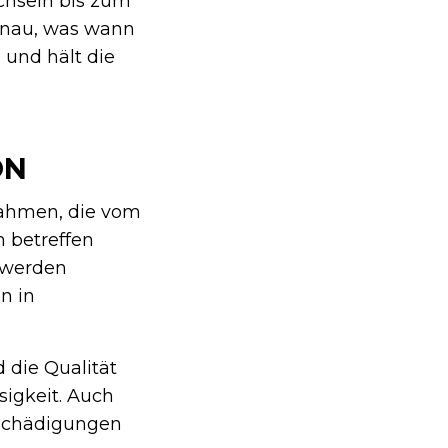
chseln bis zum
enau, was wann
 und hält die
ON
nahmen, die vom
 betreffen
s werden
n in
 die Qualität
sigkeit. Auch
eschädigungen