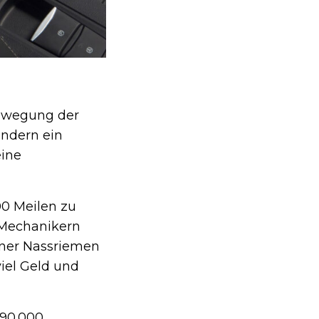
Bewegung der
ondern ein
eine
00 Meilen zu
n Mechanikern
ener Nassriemen
iel Geld und
 90.000