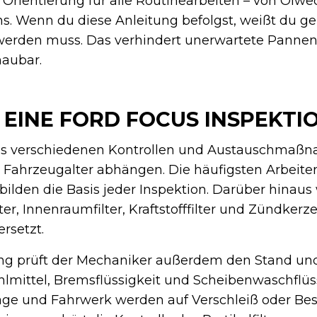
Orientierung für alle Routinearbeiten – von Ölwe
. Wenn du diese Anleitung befolgst, weißt du g
t werden muss. Das verhindert unerwartete Pannen
haubar.
EINE FORD FOCUS INSPEKTI
us verschiedenen Kontrollen und Austauschmaß
Fahrzeugalter abhängen. Die häufigsten Arbeiten
e bilden die Basis jeder Inspektion. Darüber hinau
r, Innenraumfilter, Kraftstofffilter und Zündkerze
rsetzt.
ng prüft der Mechaniker außerdem den Stand und
hlmittel, Bremsflüssigkeit und Scheibenwaschflüs
ge und Fahrwerk werden auf Verschleiß oder B