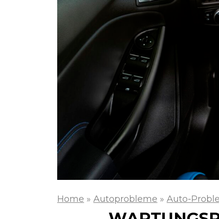
Home
»
Autoprobleme
»
Auto-Probl
WARTUNGSPL