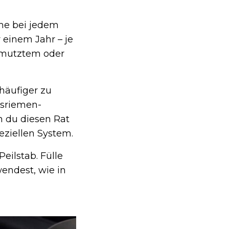
me bei jedem
r einem Jahr – je
chmutztem oder
 häufiger zu
ssriemen-
n du diesen Rat
eziellen System.
eilstab. Fülle
wendest, wie in