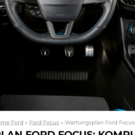
eme Ford
»
Ford Focus
»
Wartungsplan Ford Focus:
AN FORD FOCUS: KOMP