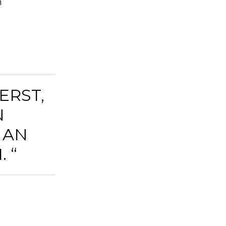
m
ERST,
N
N D
 “