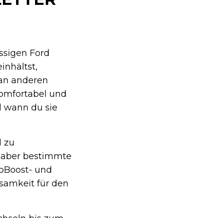
ssigen Ford
inhältst,
 an anderen
komfortabel und
d wann du sie
l zu
, aber bestimmte
oBoost- und
samkeit für den