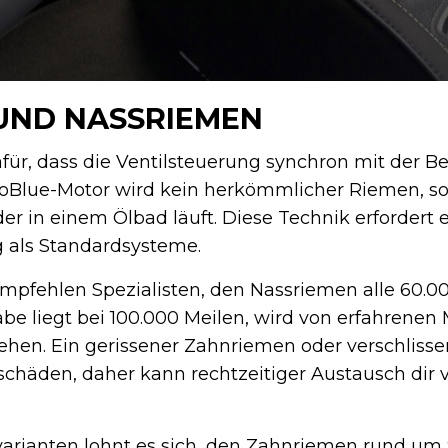
UND NASSRIEMEN
für, dass die Ventilsteuerung synchron mit der 
EcoBlue-Motor wird kein herkömmlicher Riemen, s
r in einem Ölbad läuft. Diese Technik erfordert 
als Standardsysteme.
mpfehlen Spezialisten, den Nassriemen alle 60.0
be liegt bei 100.000 Meilen, wird von erfahrene
sehen. Ein gerissener Zahnriemen oder verschliss
chäden, daher kann rechtzeitiger Austausch dir v
arianten lohnt es sich, den Zahnriemen rund um