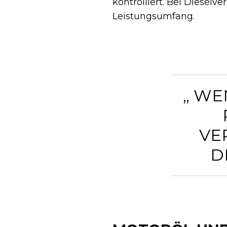
kontrolliert. Bei Dieselve
Leistungsumfang.
„ WE
VE
I