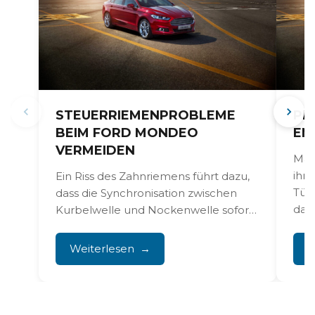
STEUERRIEMENPROBLEME
PR
BEIM FORD MONDEO
EN
VERMEIDEN
Man
ihr
Ein Riss des Zahnriemens führt dazu,
Tür 
dass die Synchronisation zwischen
das 
Kurbelwelle und Nockenwelle sofort
verloren geht, mit katastrophalen
inneren Motorschäden...
Weiterlesen
W