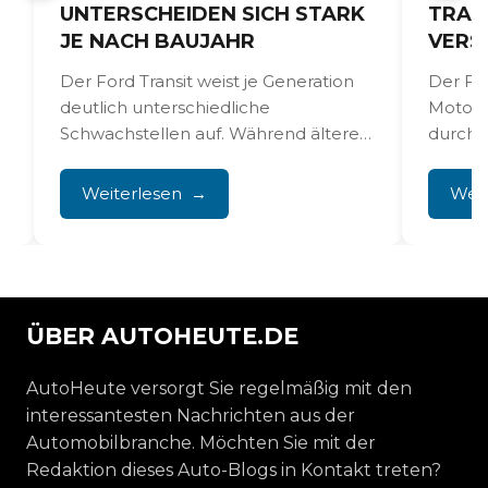
UNTERSCHEIDEN SICH STARK
TRAN
JE NACH BAUJAHR
VERS
Der Ford Transit weist je Generation
Der For
deutlich unterschiedliche
Motor 
Schwachstellen auf. Während ältere
durch 
Modelle vor allem mit Rost und
kämpfen
Karosserieverschleiß zu...
Weiterlesen
Weit
ÜBER AUTOHEUTE.DE
AutoHeute versorgt Sie regelmäßig mit den
interessantesten Nachrichten aus der
Automobilbranche. Möchten Sie mit der
Redaktion dieses Auto-Blogs in Kontakt treten?