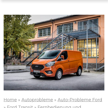
Home
»
Autoprobleme
»
Auto-Probleme Ford
»
Ford Transit
»
Fernbedienung und