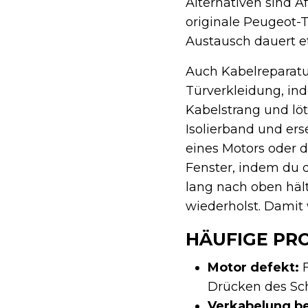
Alternativen sind A
originale Peugeot-T
Austausch dauert et
Auch Kabelreparatur
Türverkleidung, ind
Kabelstrang und lö
Isolierband und er
eines Motors oder d
Fenster, indem du 
lang nach oben häl
wiederholst. Damit
HÄUFIGE PR
Motor defekt:
F
Drücken des Sch
Verkabelung b