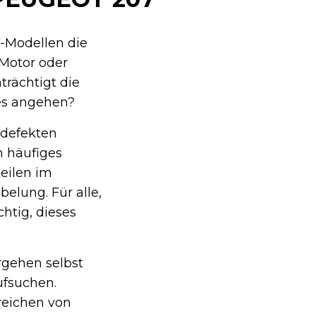
-Modellen die
 Motor oder
trächtigt die
 es angehen?
 defekten
n häufiges
teilen im
elung. Für alle,
htig, dieses
rgehen selbst
ufsuchen.
reichen von