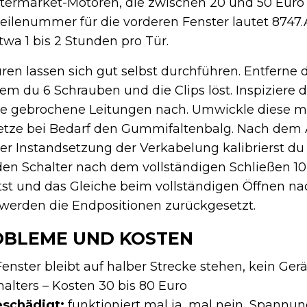
ftermarket-Motoren, die zwischen 20 und 50 Euro 
eilenummer für die vorderen Fenster lautet 8747.
wa 1 bis 2 Stunden pro Tür.
en lassen sich gut selbst durchführen. Entferne 
em du 6 Schrauben und die Clips löst. Inspiziere d
te gebrochene Leitungen nach. Umwickle diese m
setze bei Bedarf den Gummifaltenbalg. Nach dem
er Instandsetzung der Verkabelung kalibrierst du
den Schalter nach dem vollständigen Schließen 1
tst und das Gleiche beim vollständigen Öffnen n
 werden die Endpositionen zurückgesetzt.
OBLEME UND KOSTEN
enster bleibt auf halber Strecke stehen, kein Ge
alters – Kosten 30 bis 80 Euro
eschädigt:
funktioniert mal ja, mal nein, Spannu