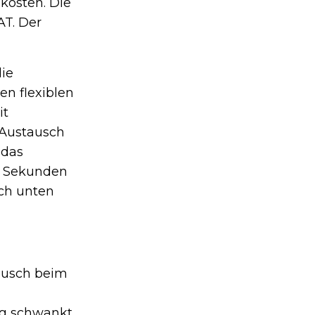
kosten. Die
AT. Der
die
en flexiblen
it
 Austausch
 das
0 Sekunden
ach unten
räusch beim
ng schwankt