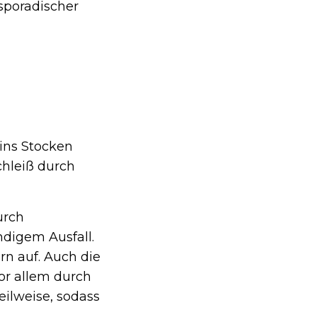
sporadischer
 ins Stocken
chleiß durch
urch
ndigem Ausfall.
rn auf. Auch die
or allem durch
ilweise, sodass