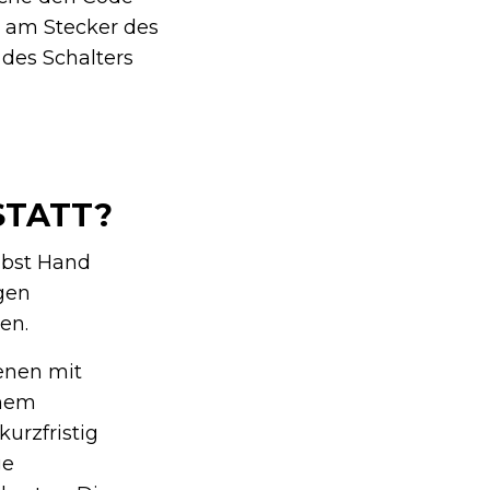
g am Stecker des
des Schalters
STATT?
elbst Hand
gen
en.
enen mit
inem
urzfristig
ge