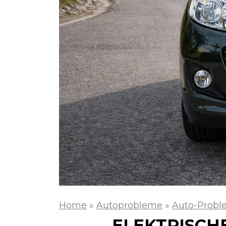
Home
»
Autoprobleme
»
Auto-Probl
ELEKTRISCH