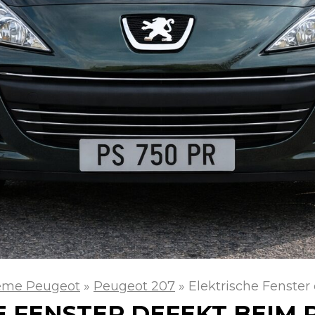
eme Peugeot
»
Peugeot 207
»
Elektrische Fenste
E FENSTER DEFEKT BEIM 