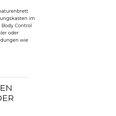
aturenbrett
erungskasten im
e Body Control
hler oder
eldungen wie
TEN
DER
“