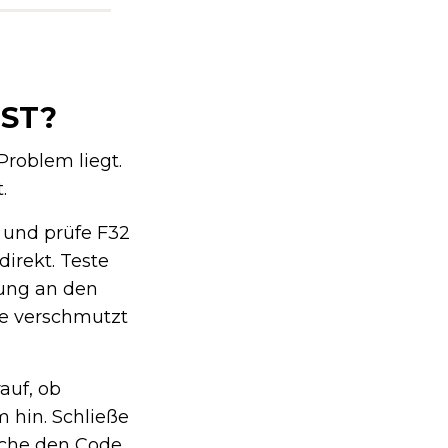
IST?
Problem liegt.
.
 und prüfe F32
irekt. Teste
nung an den
ie verschmutzt
auf, ob
 hin. Schließe
sche den Code