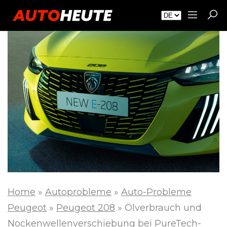
Home
»
Autoprobleme
»
Auto-Probleme
Peugeot
»
Peugeot 208
»
Ölverbrauch und
Nockenwellen­verschiebung bei PureTech-