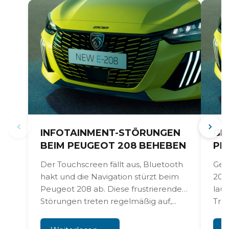
INFOTAINMENT-STÖRUNGEN
GE
BEIM PEUGEOT 208 BEHEBEN
PE
Der Touchscreen fällt aus, Bluetooth
Get
hakt und die Navigation stürzt beim
208
Peugeot 208 ab. Diese frustrierenden
lau
Störungen treten regelmäßig auf,...
Tro
ruc
erk