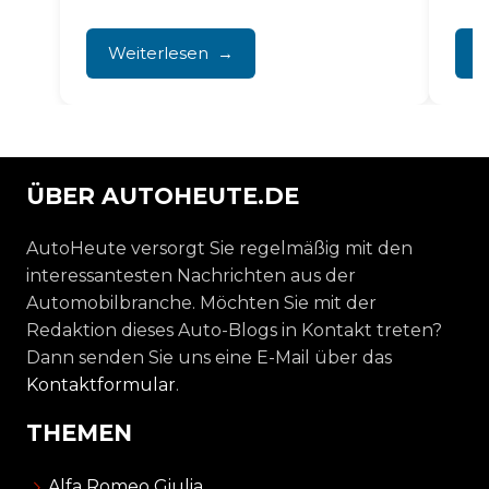
unregelmäßigen Leerlaufdrehzahl, zu
Mot
Motorruckeln und im schlimmsten
War
Weiterlesen
W
Fall zu...
durc
ÜBER AUTOHEUTE.DE
AutoHeute versorgt Sie regelmäßig mit den
interessantesten Nachrichten aus der
Automobilbranche. Möchten Sie mit der
Redaktion dieses Auto-Blogs in Kontakt treten?
Dann senden Sie uns eine E-Mail über das
Kontaktformular
.
THEMEN
Alfa Romeo Giulia