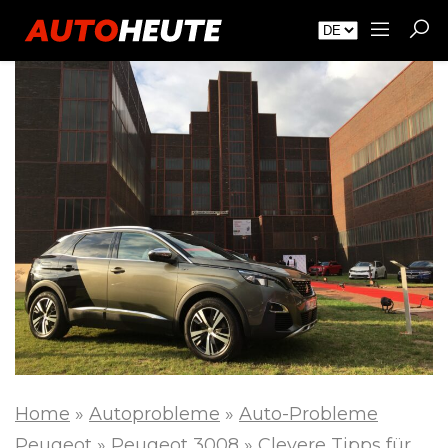
Home
»
Autoprobleme
»
Auto-Probleme
Peugeot
»
Peugeot 3008
»
Clevere Tipps für