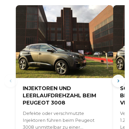
INJEKTOREN UND
SC
LEERLAUFDREHZAHL BEIM
BE
PEUGEOT 3008
VE
Defekte oder verschmutzte
Ver
Injektoren führen beim Peugeot
1.2
3008 unmittelbar zu einer
Lei