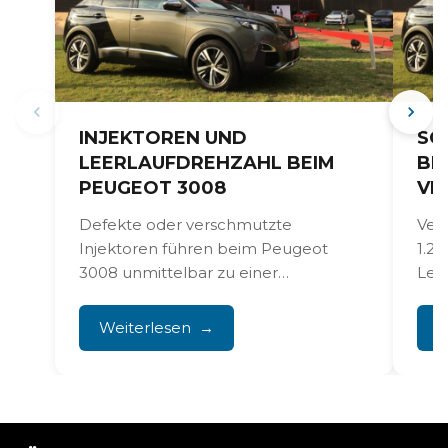
INJEKTOREN UND
SC
LEERLAUFDREHZAHL BEIM
BE
PEUGEOT 3008
VE
Defekte oder verschmutzte
Ver
Injektoren führen beim Peugeot
1.2
3008 unmittelbar zu einer
Lei
unregelmäßigen Leerlaufdrehzahl, zu
Mot
Motorruckeln und im schlimmsten
War
Weiterlesen
W
Fall zu...
durc