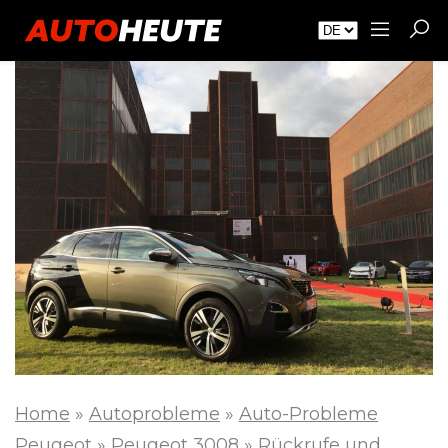
Home
»
Autoprobleme
»
Auto-Probleme
Peugeot
»
Peugeot 3008
»
Rückrufe und