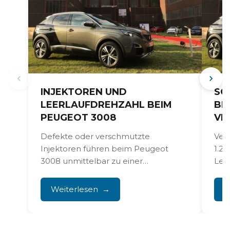
INJEKTOREN UND
SC
LEERLAUFDREHZAHL BEIM
BE
PEUGEOT 3008
VE
Defekte oder verschmutzte
Ver
Injektoren führen beim Peugeot
1.2
3008 unmittelbar zu einer
Lei
unregelmäßigen Leerlaufdrehzahl, zu
Mot
Motorruckeln und im schlimmsten
War
Weiterlesen
W
Fall zu...
durc