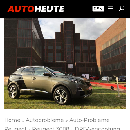
Home
»
Autoprobleme
»
Auto-Probleme
Peugeot
»
Peugeot 3008
»
DPF‑Verstopfung