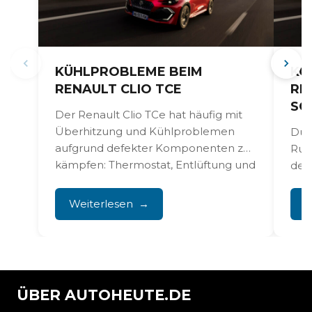
KÜHLPROBLEME BEIM
KO
RENAULT CLIO TCE
RE
SO
Der Renault Clio TCe hat häufig mit
Überhitzung und Kühlproblemen
Dur
aufgrund defekter Komponenten zu
Ruc
kämpfen: Thermostat, Entlüftung und
deut
Kühlmittelkreislauf. Dies...
Kupp
für 
Weiterlesen
W
ÜBER AUTOHEUTE.DE