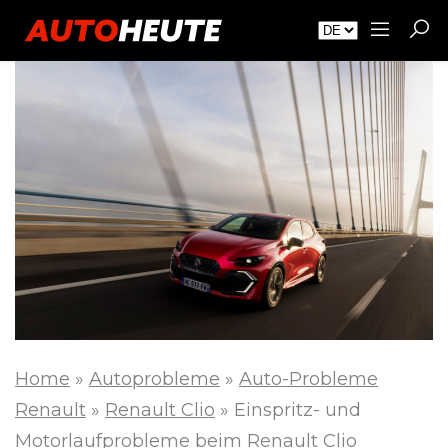
Home
»
Autoprobleme
»
Auto-Probleme
Renault
»
Renault Clio
»
Einspritz- und
Motorlaufprobleme beim Renault Clio