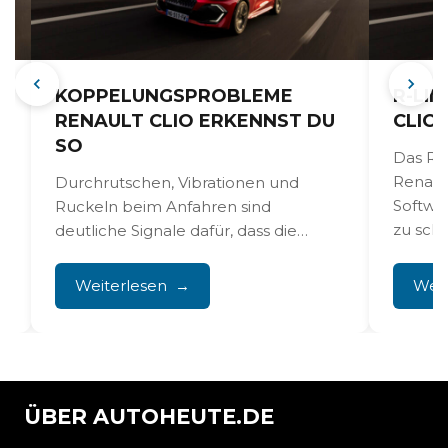
KOPPELUNGSPROBLEME
R-LI
RENAULT CLIO ERKENNST DU
CLIO
SO
Das R-
Renault
Durchrutschen, Vibrationen und
Softwa
Ruckeln beim Anfahren sind
d
zu sch
deutliche Signale dafür, dass die
Blueto
Kupplung deines Renault Clio fällig
Anzeige
für einen Austausch...
Weiterlesen
Weit
ÜBER AUTOHEUTE.DE