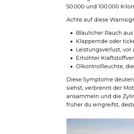
50.000 und 100.000 Kilo
Achte auf diese Warnsign
Bläulicher Rauch au
Klappernde oder tic
Leistungsverlust, vo
Erhöhter Kraftstoffve
Ölkontrollleuchte, di
Diese Symptome deuten a
siehst, verbrennt der Mo
ansammeln und die Zylind
früher du eingreifst, des