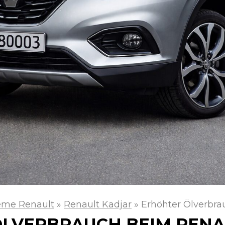
eme Renault
»
Renault Kadjar
»
Erhöhter Ölverbra
LVERBRAUCH BEIM RENA