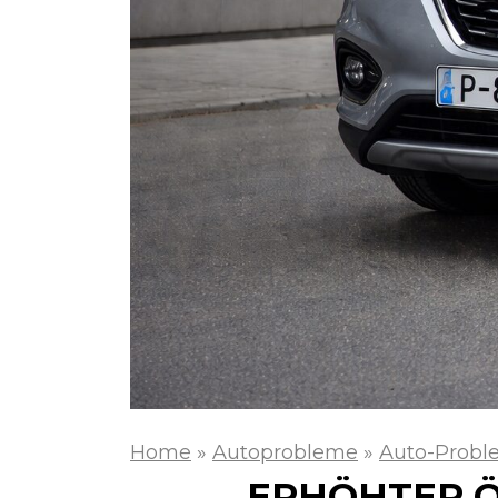
Home
»
Autoprobleme
»
Auto-Probl
ERHÖHTER Ö