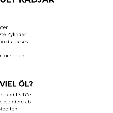
hten
zte Zylinder
nn du dieses
n
n richtigen
IEL ÖL?
e- und 1.3 TCe-
sbesondere ab
stopften