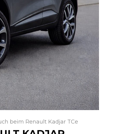
uch beim Renault Kadjar TCe
ULT KADJAR