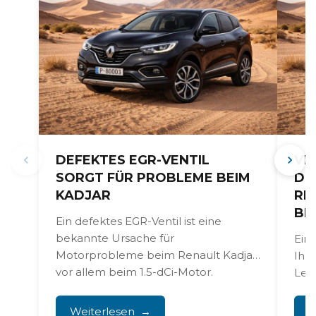
DEFEKTES EGR-VENTIL
VE
SORGT FÜR PROBLEME BEIM
DIE
KADJAR
EN
EH
Ein defektes EGR-Ventil ist eine
bekannte Ursache für
Ein 
Motorprobleme beim Renault Kadjar,
Ihre
vor allem beim 1.5-dCi-Motor.
Lei
Rußablagerungen sorgen dafür,
höhe
dass...
veru
Weiterlesen
W