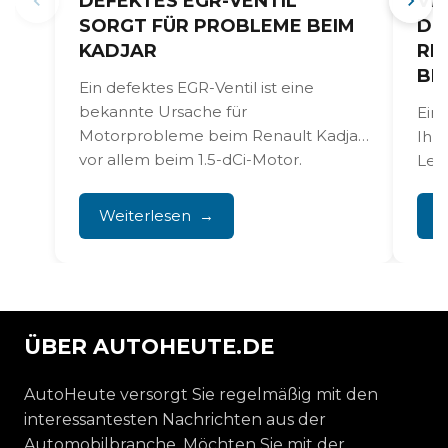
DEFEKTES EGR-VENTIL
VE
SORGT FÜR PROBLEME BEIM
DIE
KADJAR
EN
EH
Ein defektes EGR-Ventil ist eine
bekannte Ursache für
Ein 
Motorprobleme beim Renault Kadjar,
Ihre
vor allem beim 1.5-dCi-Motor.
Lei
Rußablagerungen sorgen dafür,
höhe
dass...
veru
Weiterlesen
W
ÜBER AUTOHEUTE.DE
AutoHeute versorgt Sie regelmäßig mit den
interessantesten Nachrichten aus der
Automobilbranche. Möchten Sie mit der