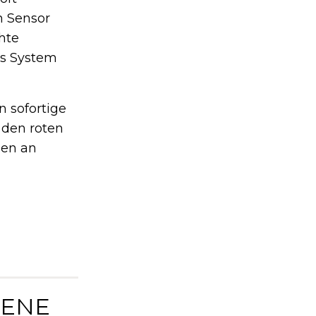
n Sensor
hte
as System
 sofortige
 den roten
den an
DENE