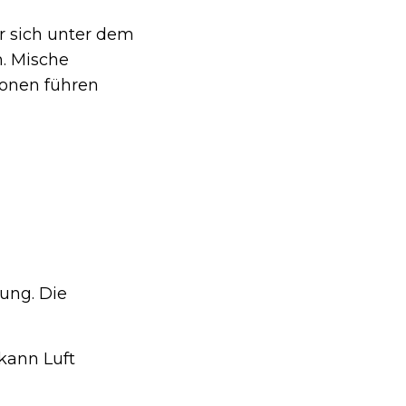
r sich unter dem
h. Mische
ionen führen
ung. Die
kann Luft