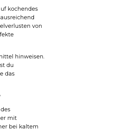
auf kochendes
r ausreichend
elverlusten von
fekte
ittel hinweisen.
st du
te das
?
 des
er mit
mer bei kaltem