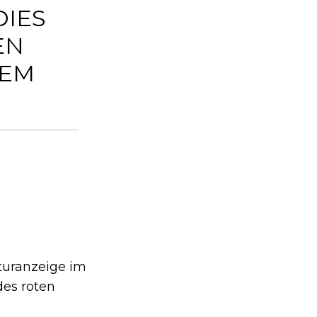
DIES
EN
TEM
turanzeige im
des roten