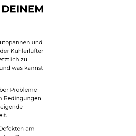
 DEINEM
Autopannen und
nder Kühlerlüfter
tztlich zu
 und was kannst
über Probleme
ten Bedingungen
teigende
it.
 Defekten am