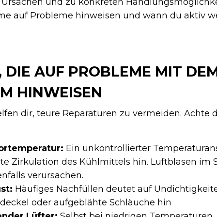
n Ursachen und zu konkreten Handlungsmöglichke
ome auf Probleme hinweisen und wann du aktiv w
 DIE AUF PROBLEME MIT DE
M HINWEISEN
lfen dir, teure Reparaturen zu vermeiden. Achte 
ortemperatur:
Ein unkontrollierter Temperaturan
te Zirkulation des Kühlmittels hin. Luftblasen im
nfalls verursachen.
st:
Häufiges Nachfüllen deutet auf Undichtigkeit
deckel oder aufgeblähte Schläuche hin
ender Lüfter:
Selbst bei niedrigen Temperaturen, 