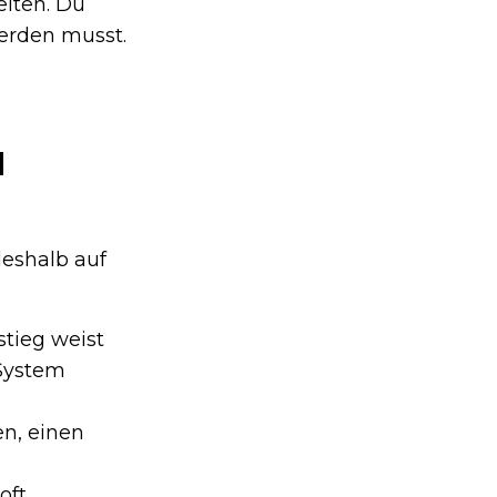
iten. Du
erden musst.
M
deshalb auf
stieg weist
 System
en, einen
oft