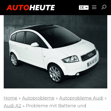
Home
»
Autoprobleme
»
Autoprobleme Audi
»
Audi A2
»
Probleme mit Batterie und