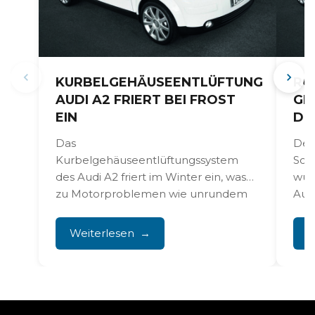
KURBELGEHÄUSEENTLÜFTUNG
RO
AUDI A2 FRIERT BEI FROST
GE
EIN
DE
Das
Der 
Kurbelgehäuseentlüftungssystem
Sch
des Audi A2 friert im Winter ein, was
wur
zu Motorproblemen wie unrundem
Aus
Leerlauf und erhöhtem Ölverbrauch
die s
führt. Das...
Weiterlesen
W