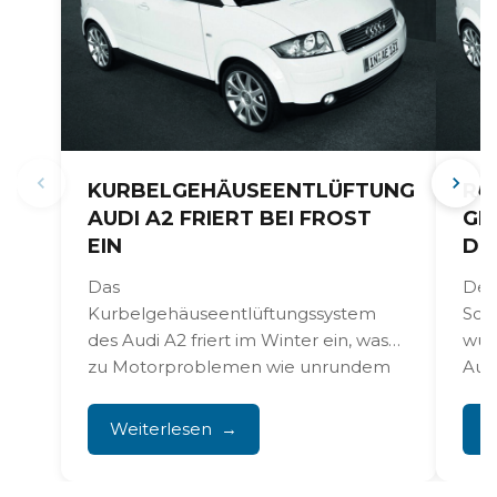
KURBELGEHÄUSEENTLÜFTUNG
RO
AUDI A2 FRIERT BEI FROST
GE
EIN
DE
Das
Der 
Kurbelgehäuseentlüftungssystem
Sch
des Audi A2 friert im Winter ein, was
wur
zu Motorproblemen wie unrundem
Aus
Leerlauf und erhöhtem Ölverbrauch
die s
führt. Das...
Weiterlesen
W