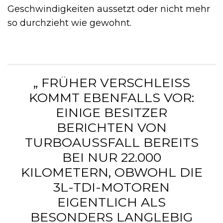
Geschwindigkeiten aussetzt oder nicht mehr
so durchzieht wie gewohnt.
„ FRÜHER VERSCHLEISS K
OMMT EBENFALLS VOR: E
INIGE BESITZER B
ERICHTEN VON T
URBOAUSSFALL BEREITS B
EI NUR 22.000 K
ILOMETERN, OBWOHL DIE 3
L-TDI-MOTOREN E
IGENTLICH ALS B
ESONDERS LANGLEBIG G