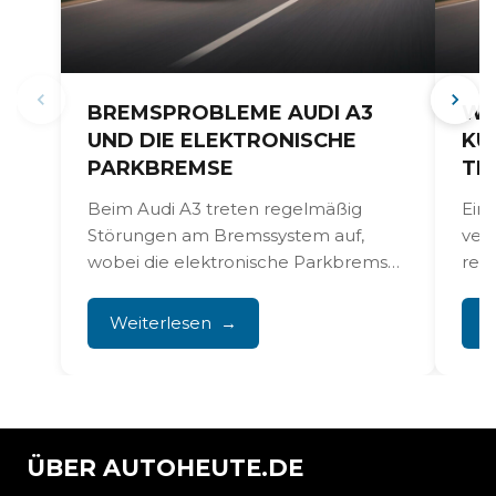
BREMSPROBLEME AUDI A3
WA
UND DIE ELEKTRONISCHE
KÜ
PARKBREMSE
TD
Beim Audi A3 treten regelmäßig
Ein
Störungen am Bremssystem auf,
veru
wobei die elektronische Parkbremse
reg
und vorzeitiger
Über
Bremsscheibenverschleiß häufig
Nutz
Weiterlesen
W
gemeldete Probleme sind....
ÜBER AUTOHEUTE.DE