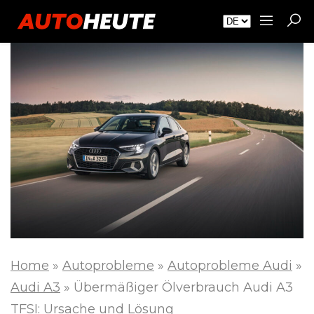
Home
»
Autoprobleme
»
Autoprobleme Audi
»
Audi A3
»
Übermäßiger Ölverbrauch Audi A3
TFSI: Ursache und Lösung