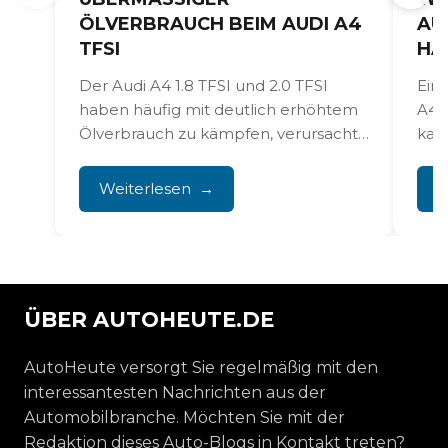
LVERBRAUCH BEIM AUDI A4 T
AUDI 
FSI
HANDE
Der Audi A4 1.8 TFSI und 2.0 TFSI
Eine un
haben häufig mit deutlich erhöhtem
A4 veru
Ölverbrauch zu kämpfen, verursacht
kann du
durch festsitzende Kolbenringe...
Motorsc
Modellen
Weiterlesen
Weit
ÜBER AUTOHEUTE.DE
AutoHeute versorgt Sie regelmäßig mit den
interessantesten Nachrichten aus der
Automobilbranche. Möchten Sie mit der
Redaktion dieses Auto-Blogs in Kontakt treten?