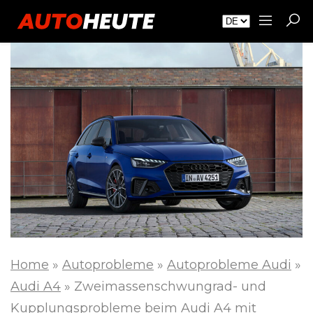
Home
»
Autoprobleme
»
Autoprobleme Audi
»
Audi A4
»
Zweimassenschwungrad- und
Kupplungsprobleme beim Audi A4 mit