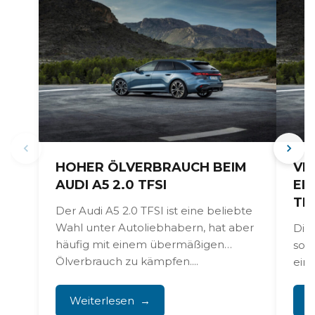
HOHER ÖLVERBRAUCH BEIM
VE
AUDI A5 2.0 TFSI
EI
TFS
Der Audi A5 2.0 TFSI ist eine beliebte
Wahl unter Autoliebhabern, hat aber
Dir
häufig mit einem übermäßigen
sor
Ölverbrauch zu kämpfen....
ein
abe
mit 
Weiterlesen
W