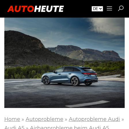
Home
»
Autoprobleme
»
Autoprobleme Audi
»
Audi A5
»
Airbagprobleme beim Audi A5