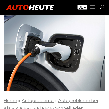
Home
»
Autoprobleme
»
Autoprobleme bei
Kia
»
Kia EV6
»
Kia EV6 Schnellladen: