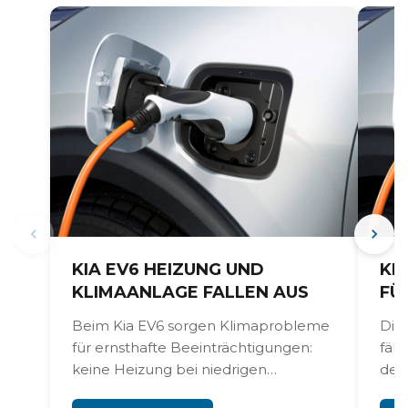
KIA EV6 HEIZUNG UND
KI
KLIMAANLAGE FALLEN AUS
FÜ
Beim Kia EV6 sorgen Klimaprobleme
Die
für ernsthafte Beeinträchtigungen:
fäll
keine Heizung bei niedrigen
der
Temperaturen, schwache Kühlung im
zu e