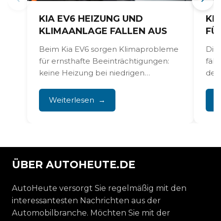
KIA EV6 HEIZUNG UND
KIA 
KLIMAANLAGE FALLEN AUS
FÜR 
Beim Kia EV6 sorgen Klimaprobleme
Die I
für ernsthafte Beeinträchtigungen:
fällt 
keine Heizung bei niedrigen
der B
Temperaturen, schwache Kühlung im
zu ein
Sommer, plötzlich ausfallende
Weiterlesen
Wei
Klimaanlage...
ÜBER AUTOHEUTE.DE
AutoHeute versorgt Sie regelmäßig mit den
interessantesten Nachrichten aus der
Automobilbranche. Möchten Sie mit der