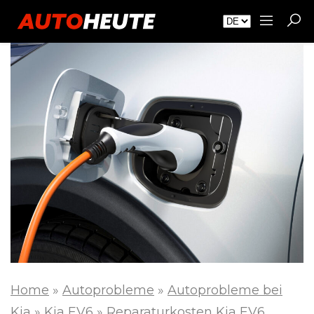
Home
»
Autoprobleme
»
Autoprobleme bei
Kia
»
Kia EV6
»
Reparaturkosten Kia EV6