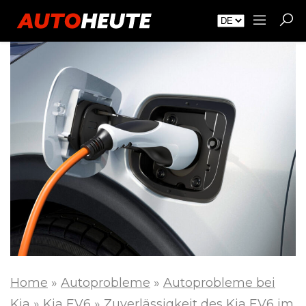
Home
»
Autoprobleme
»
Autoprobleme bei
Kia
»
Kia EV6
»
Zuverlässigkeit des Kia EV6 im