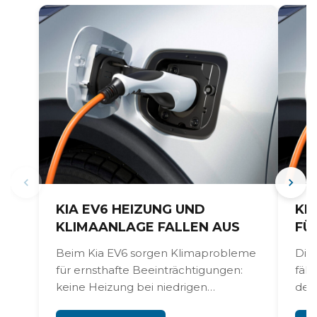
KIA EV6 HEIZUNG UND
KI
KLIMAANLAGE FALLEN AUS
FÜ
Beim Kia EV6 sorgen Klimaprobleme
Die
für ernsthafte Beeinträchtigungen:
fäll
keine Heizung bei niedrigen
der
Temperaturen, schwache Kühlung im
zu e