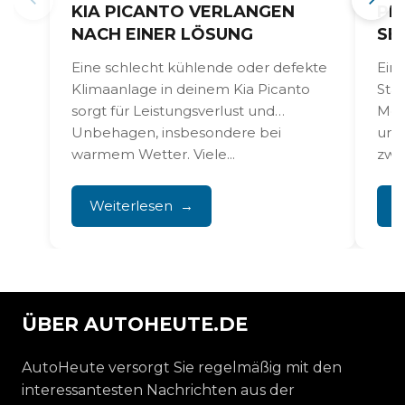
KIA PICANTO VERLANGEN
PI
NACH EINER LÖSUNG
SE
Eine schlecht kühlende oder defekte
Ein
Klimaanlage in deinem Kia Picanto
Sta
sorgt für Leistungsverlust und
Moto
Unbehagen, insbesondere bei
und
warmem Wetter. Viele...
zwis
Weiterlesen
W
ÜBER AUTOHEUTE.DE
AutoHeute versorgt Sie regelmäßig mit den
interessantesten Nachrichten aus der