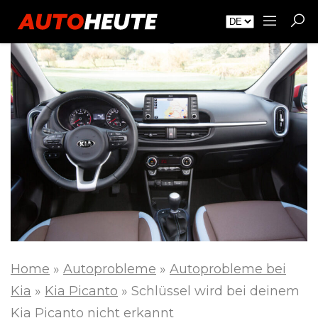
Home
»
Autoprobleme
»
Autoprobleme bei
Kia
»
Kia Picanto
»
Schlüssel wird bei deinem
Kia Picanto nicht erkannt