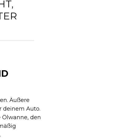
HT,
TER
ND
en. Äußere
r deinem Auto.
ie Ölwanne, den
lmäßig
.