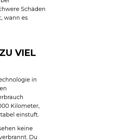
 bei
schwere Schäden
t, wann es
ZU VIEL
technologie in
den
verbrauch
000 Kilometer,
abel einstuft.
 sehen keine
 verbrannt. Du