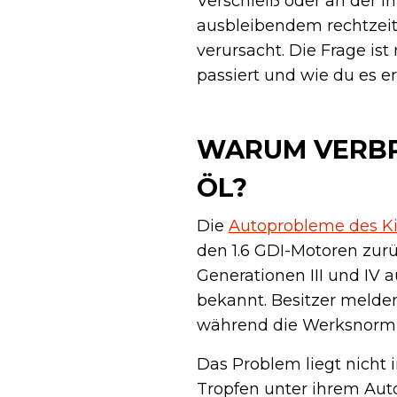
Verschleiß oder an der i
ausbleibendem rechtzeit
verursacht. Die Frage is
passiert und wie du es er
WARUM VERBRA
ÖL?
Die
Autoprobleme des Ki
den 1.6 GDI-Motoren zurü
Generationen III und IV 
bekannt. Besitzer melden
während die Werksnorm bi
Das Problem liegt nicht 
Tropfen unter ihrem Auto