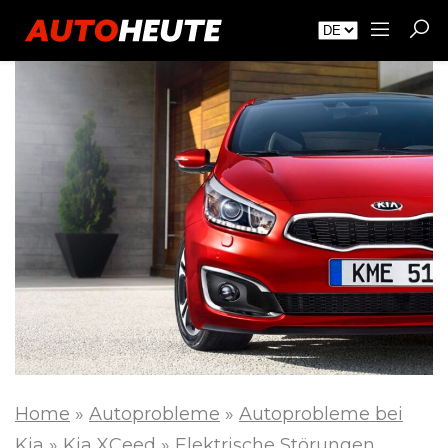
Home
»
Autoprobleme
»
Autoprobleme bei
Kia
»
Kia XCeed
»
Elektrische Störungen