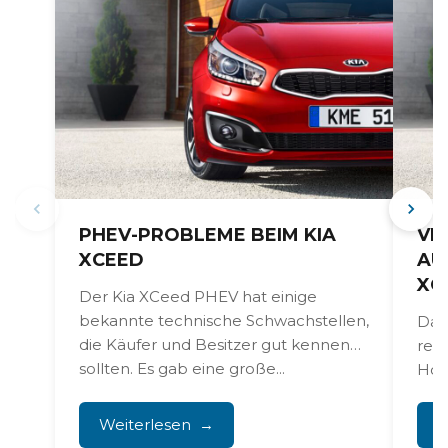
PHEV-PROBLEME BEIM KIA
VE
XCEED
AU
XC
Der Kia XCeed PHEV hat einige
bekannte technische Schwachstellen,
Das
die Käufer und Besitzer gut kennen
reg
sollten. Es gab eine große...
Hoc
Übe
Anfa
Weiterlesen
W