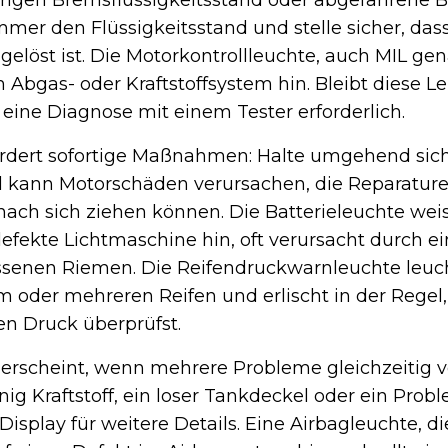
drigen Bremsflüssigkeitsstand oder abgefahrene
mmer den Flüssigkeitsstand und stelle sicher, das
elöst ist. Die Motorkontrollleuchte, auch MIL gen
m Abgas- oder Kraftstoffsystem hin. Bleibt diese 
 eine Diagnose mit einem Tester erforderlich.
ordert sofortige Maßnahmen: Halte umgehend sich
l kann Motorschäden verursachen, die Reparatur
ch sich ziehen können. Die Batterieleuchte weis
fekte Lichtmaschine hin, oft verursacht durch e
issenen Riemen. Die Reifendruckwarnleuchte leuch
 oder mehreren Reifen und erlischt in der Regel,
n Druck überprüfst.
erscheint, wenn mehrere Probleme gleichzeitig v
nig Kraftstoff, ein loser Tankdeckel oder ein Pro
 Display für weitere Details. Eine Airbagleuchte, 