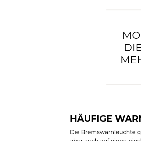
MO
DI
ME
HÄUFIGE WAR
Die Bremswarnleuchte ge