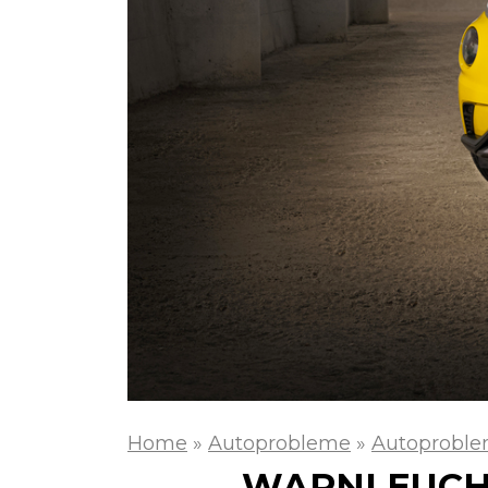
Home
»
Autoprobleme
»
Autoproble
WARNLEUCHT