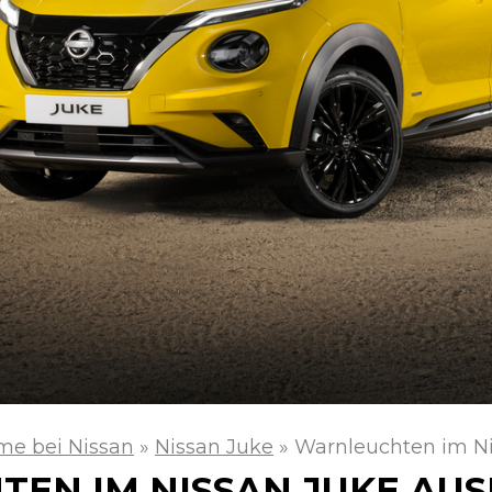
me bei Nissan
»
Nissan Juke
»
Warnleuchten im Ni
EN IM NISSAN JUKE AUS