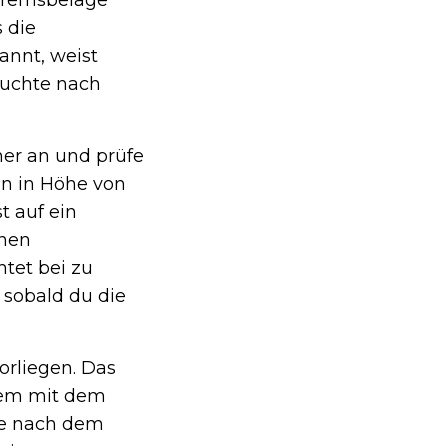
 Bremsbeläge
s die
annt, weist
Leuchte nach
er an und prüfe
en in Höhe von
t auf ein
inen
tet bei zu
 sobald du die
orliegen. Das
blem mit dem
die nach dem