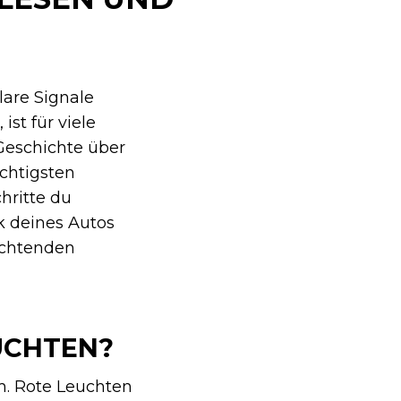
lare Signale
st für viele
 Geschichte über
ichtigsten
hritte du
 deines Autos
uchtenden
UCHTEN?
m. Rote Leuchten