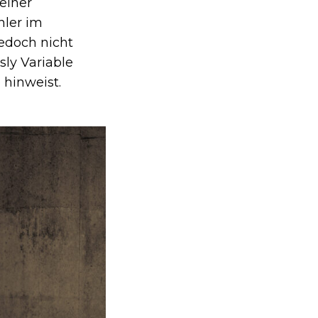
 einer
hler im
edoch nicht
sly Variable
 hinweist.