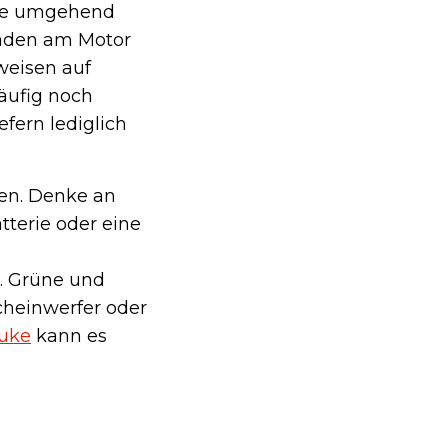
alte umgehend
häden am Motor
weisen auf
äufig noch
efern lediglich
.
len. Denke an
tterie oder eine
. Grüne und
scheinwerfer oder
Juke
kann es