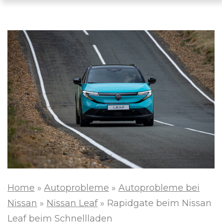
Home
»
Autoprobleme
»
Autoprobleme bei
Nissan
»
Nissan Leaf
»
Rapidgate beim Nissan
Leaf beim Schnellladen