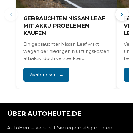
GEBRAUCHTEN NISSAN LEAF
FE
MIT AKKU-PROBLEMEN
VER
KAUFEN
E
Ein gebrauchter Nissan Leaf wirkt
Ver
wegen der niedrigen Nutzungskosten
unge
attraktiv, doch versteckter
bek
Kapazitätsverlust der Batterie kann
Leaf
teuer werden. Vor allem...
Vorg
Weiterlesen
W
ÜBER AUTOHEUTE.DE
AutoHeute versorgt Sie regelmäßig mit den