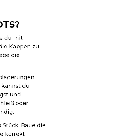
OTS?
ie du mit
 die Kappen zu
ebe die
Ablagerungen
n kannst du
igst und
hleiß oder
ndig.
 Stück. Baue die
e korrekt