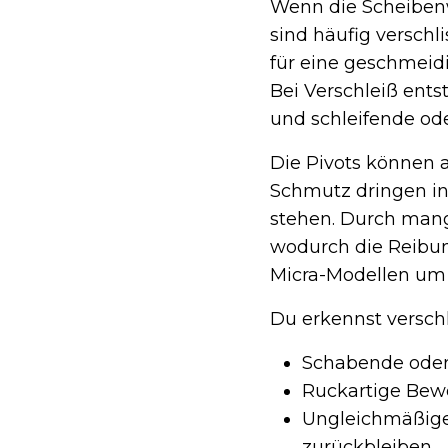
Wenn die Scheiben
sind häufig verschl
für eine geschmei
Bei Verschleiß ent
und schleifende od
Die Pivots können 
Schmutz dringen in 
stehen. Durch mang
wodurch die Reibun
Micra-Modellen um 
Du erkennst versch
Schabende oder
Ruckartige Be
Ungleichmäßiger
zurückbleiben