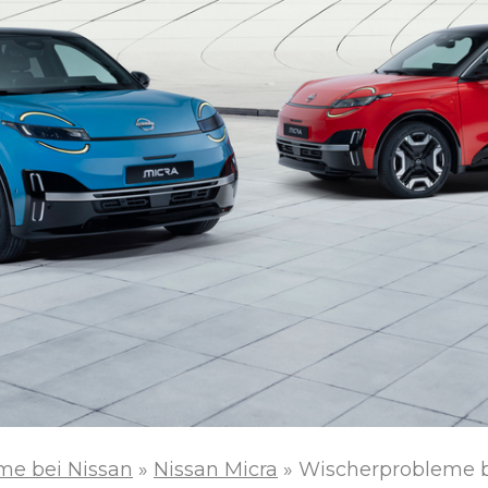
me bei Nissan
»
Nissan Micra
»
Wischerprobleme b