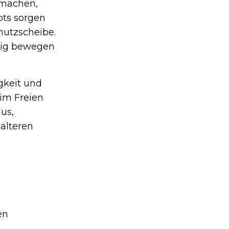
 machen,
ots sorgen
utzscheibe.
äßig bewegen
gkeit und
 im Freien
us,
älteren
en