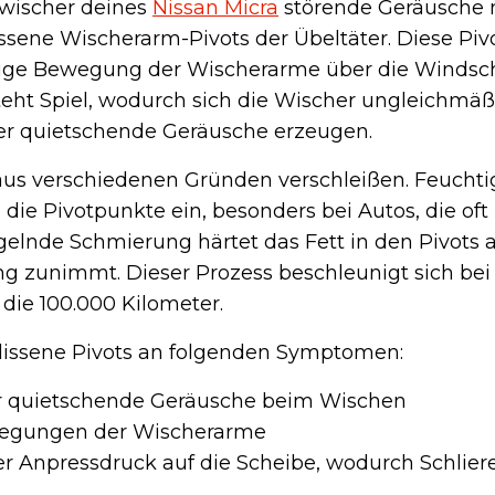
wischer deines
Nissan Micra
störende Geräusche
issene Wischerarm-Pivots der Übeltäter. Diese Piv
dige Bewegung der Wischerarme über die Windsch
steht Spiel, wodurch sich die Wischer ungleichm
er quietschende Geräusche erzeugen.
aus verschiedenen Gründen verschleißen. Feuchti
die Pivotpunkte ein, besonders bei Autos, die oft
elnde Schmierung härtet das Fett in den Pivots a
g zunimmt. Dieser Prozess beschleunigt sich bei 
die 100.000 Kilometer.
lissene Pivots an folgenden Symptomen:
 quietschende Geräusche beim Wischen
wegungen der Wischerarme
 Anpressdruck auf die Scheibe, wodurch Schlier