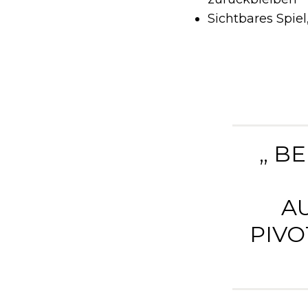
Sichtbares Spi
„ B
U
IVOT