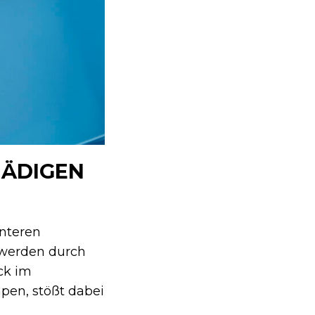
HÄDIGEN
interen
 werden durch
ck im
pen, stößt dabei