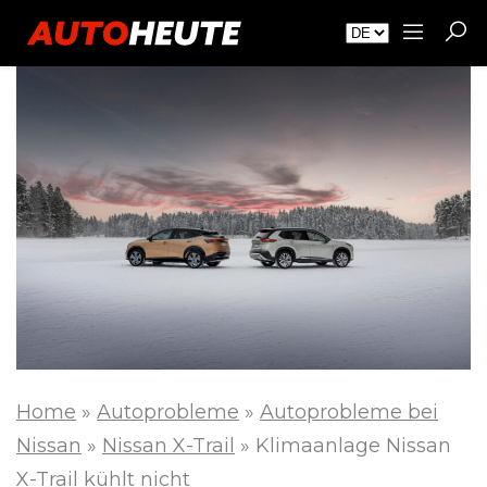
Home
»
Autoprobleme
»
Autoprobleme bei
Nissan
»
Nissan X-Trail
»
Klimaanlage Nissan
X-Trail kühlt nicht