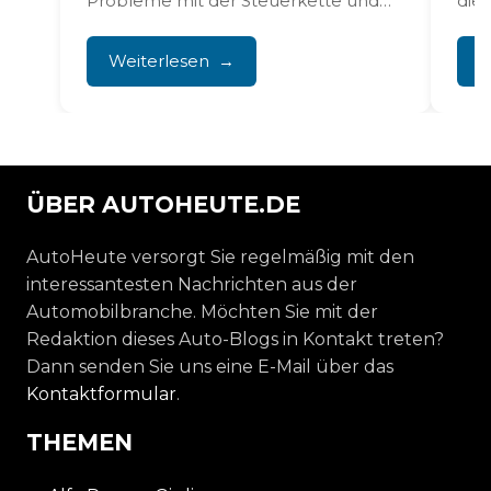
Probleme mit der Steuerkette und
die 
Ölverlust. Die Kette längt sich...
ver
War
Weiterlesen
W
ÜBER AUTOHEUTE.DE
AutoHeute versorgt Sie regelmäßig mit den
interessantesten Nachrichten aus der
Automobilbranche. Möchten Sie mit der
Redaktion dieses Auto-Blogs in Kontakt treten?
Dann senden Sie uns eine E-Mail über das
Kontaktformular
.
THEMEN