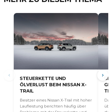
STEUERKETTE UND
ÜB
ÖLVERLUST BEIM NISSAN X-
GE
TRAIL
TR
Besitzer eines Nissan X-Trail mit hoher
Das 
Laufleistung berichten häufig über
übe