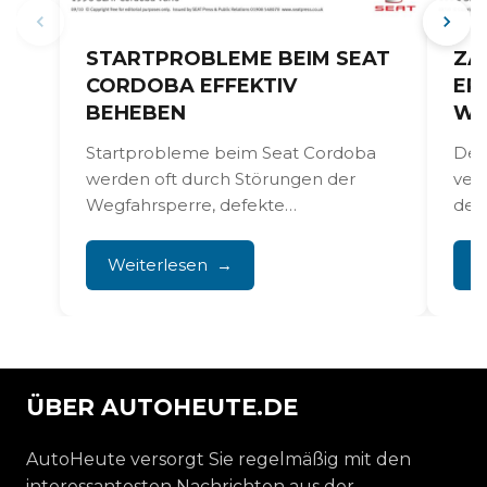
STARTPROBLEME BEIM SEAT
ZA
CORDOBA EFFEKTIV
ER
BEHEBEN
WA
Startprobleme beim Seat Cordoba
Der
werden oft durch Störungen der
ver
Wegfahrsperre, defekte
den
Zündschlösser und elektrische
Mot
Verkabelungsprobleme verursacht,
Euro
Weiterlesen
W
was dazu führt, dass...
ÜBER AUTOHEUTE.DE
AutoHeute versorgt Sie regelmäßig mit den
interessantesten Nachrichten aus der