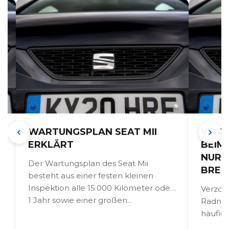
WARTUNGSPLAN SEAT MII
VIBR
ERKLÄRT
BEIM 
NUR 
Der Wartungsplan des Seat Mii
BREM
besteht aus einer festen kleinen
Inspektion alle 15.000 Kilometer oder
Verzog
1 Jahr sowie einer großen...
Radnab
r
häufige
mehr da