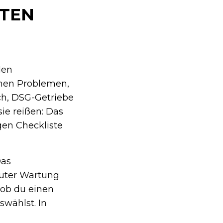
NTEN
den
chen Problemen,
ch, DSG-Getriebe
ie reißen: Das
igen Checkliste
Das
guter Wartung
, ob du einen
swählst. In