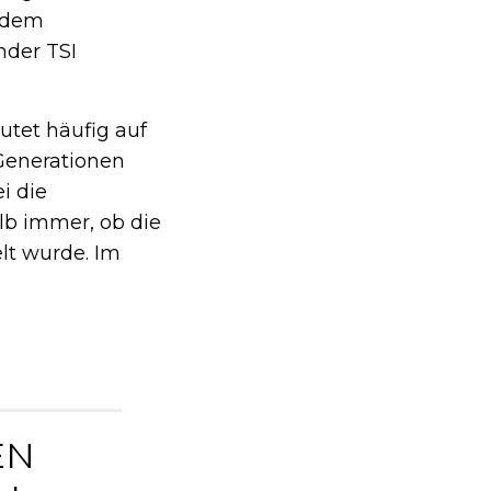
h dem
nder TSI
utet häufig auf
 Generationen
i die
lb immer, ob die
lt wurde. Im
EN