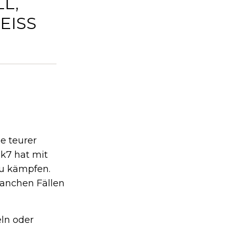
L,
SS B
e teurer
k7 hat mit
zu kämpfen.
manchen Fällen
eln oder