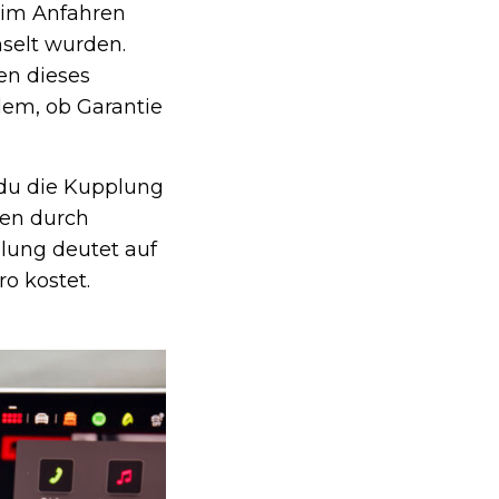
eim Anfahren
selt wurden.
ren dieses
dem, ob Garantie
t du die Kupplung
ben durch
lung deutet auf
ro kostet.