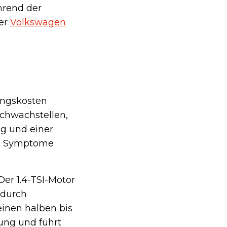
hrend der
ber
Volkswagen
ungskosten
Schwachstellen,
ng und einer
du Symptome
Der 1.4-TSI-Motor
 durch
einen halben bis
tung und führt