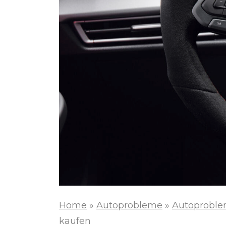
Home
»
Autoprobleme
»
Autoproble
kaufen