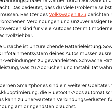
Verbindungsprobleme werden durch Software und 
cht. Das bedeutet, dass du viele Probleme selbst
 müssen. Besitzer des
Volkswagen ID.3
berichten 
rbrochenen Verbindungen und unzuverlässiger R
chwerden sind für viele Autobesitzer mit modern
chvollziehbar.
e Ursache ist unzureichende Batterieleistung. So
s Infotainmentsystem deines Autos müssen ausr
oth-Verbindungen zu gewährleisten. Schwache Batt
leistung, was zu Abbrüchen und Instabilität währ
ernen Smartphones sind ein weiterer Übeltäter. 
Akkuoptimierung, die Bluetooth-Apps automatisc
as kann zu unerwarteten Verbindungsverlusten f
ndung am dringendsten brauchst.