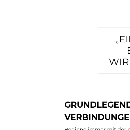
„E
WIR
GRUNDLEGEND
VERBINDUNG
Beginne immer mit der ei