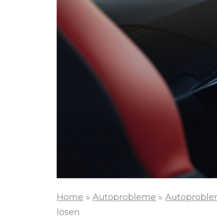
Home
»
Autoprobleme
»
Autoproble
lösen