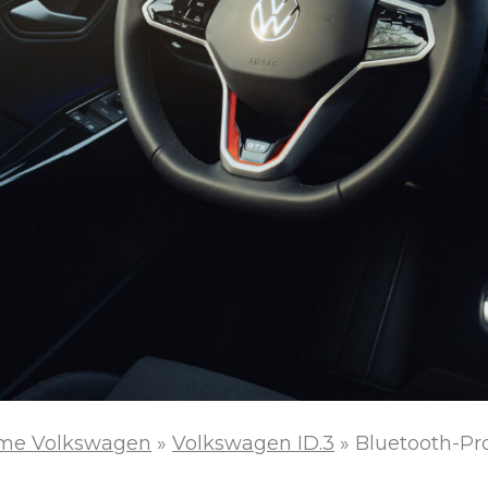
me Volkswagen
»
Volkswagen ID.3
»
Bluetooth-Pr