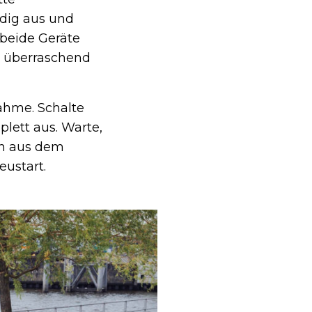
ndig aus und
 beide Geräte
t überraschend
nahme. Schalte
lett aus. Warte,
en aus dem
eustart.