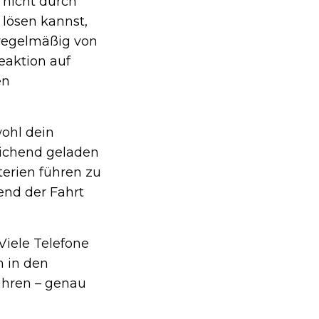
nicht durch
 lösen kannst,
regelmäßig von
eaktion auf
en
wohl dein
eichend geladen
erien führen zu
end der Fahrt
Viele Telefone
h in den
ühren – genau