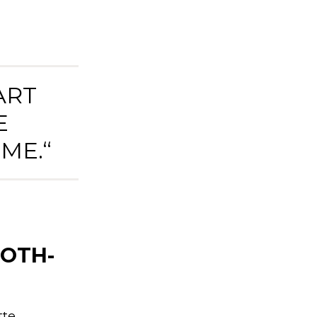
ART
E
E.“
OTH-
tte