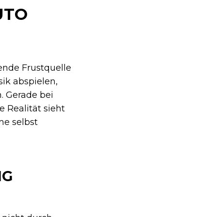
UTO
ende Frustquelle
sik abspielen,
n. Gerade bei
 Realität sieht
me selbst
IG