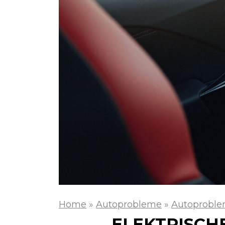
Home
»
Autoprobleme
»
Autoproble
ELEKTRISCH