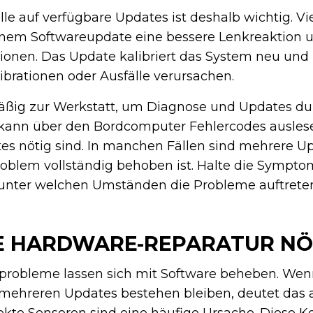
le auf verfügbare Updates ist deshalb wichtig. Vie
nem Softwareupdate eine bessere Lenkreaktion 
onen. Das Update kalibriert das System neu und 
Vibrationen oder Ausfälle verursachen.
äßig zur Werkstatt, um Diagnose und Updates du
 kann über den Bordcomputer Fehlercodes ausle
tes nötig sind. In manchen Fällen sind mehrere U
Problem vollständig behoben ist. Halte die Sympt
 unter welchen Umständen die Probleme auftrete
NE HARDWARE-REPARATUR NÖ
sprobleme lassen sich mit Software beheben. Wen
 mehreren Updates bestehen bleiben, deutet das 
ekte Sensoren sind eine häufige Ursache. Diese