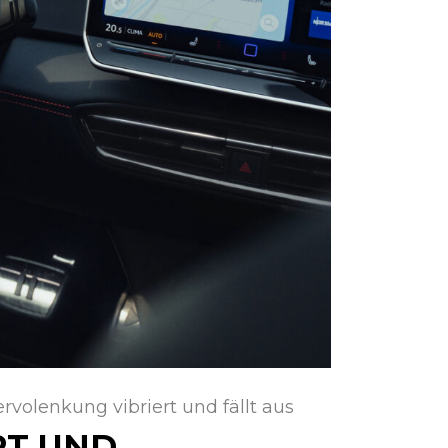
ervolenkung vibriert und fällt aus
RT UND