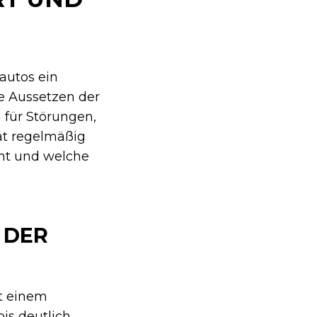
autos ein
he Aussetzen der
 für Störungen,
t regelmäßig
cht und welche
 DER
it einem
is deutlich