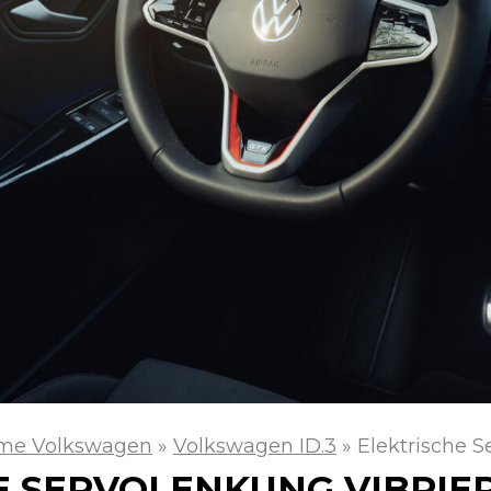
me Volkswagen
»
Volkswagen ID.3
»
Elektrische S
E SERVOLENKUNG VIBRIE