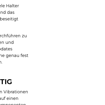
le Halter
und das
beseitigt
rchführen zu
sen und
pdates
ome genau fest
n.
TIG
n Vibrationen
auf einen
 Komponenten