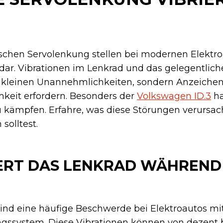
ischen Servolenkung stellen bei modernen Elektro
o dar. Vibrationen im Lenkrad und das gelegentlic
 kleinen Unannehmlichkeiten, sondern Anzeichen
mkeit erfordern. Besonders der
Volkswagen ID.3
ha
 kämpfen. Erfahre, was diese Störungen verursa
solltest.
ERT DAS LENKRAD WÄHREND
sind eine häufige Beschwerde bei Elektroautos m
ngssystem. Diese Vibrationen können von dezent b