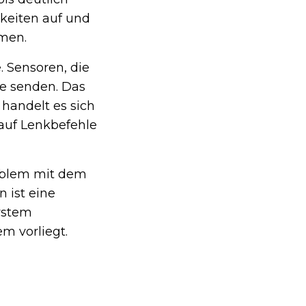
gkeiten auf und
mmen.
. Sensoren, die
le senden. Das
 handelt es sich
auf Lenkbefehle
roblem mit dem
 ist eine
System
m vorliegt.