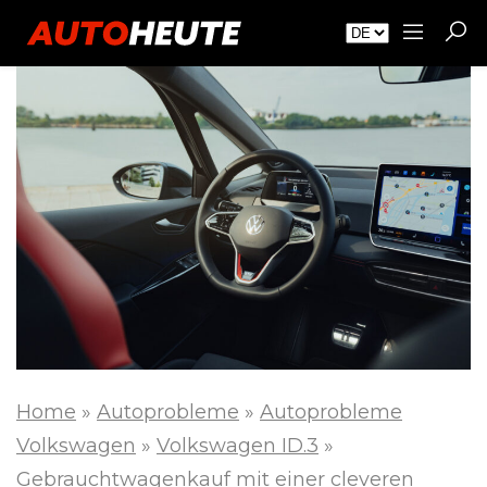
Home
»
Autoprobleme
»
Autoprobleme
Volkswagen
»
Volkswagen ID.3
»
Gebrauchtwagenkauf mit einer cleveren