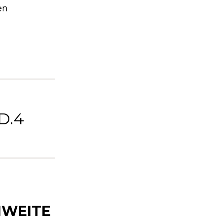
en
D.4
HWEITE