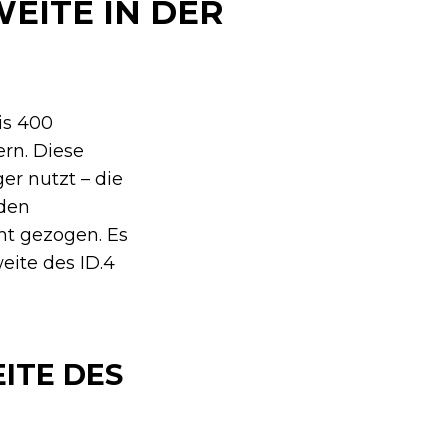
EITE IN DER
is 400
ern. Diese
er nutzt – die
 den
ht gezogen. Es
eite des ID.4
TE DES I