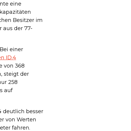
nte eine
ekapazitäten
ichen Besitzer im
 aus der 77-
Bei einer
n ID.4
te von 368
 steigt der
nur 258
s auf
 deutlich besser
er von Werten
eter fahren.