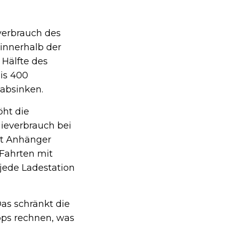
verbrauch des
 innerhalb der
 Hälfte des
is 400
 absinken.
öht die
ieverbrauch bei
it Anhänger
 Fahrten mit
jede Ladestation
s schränkt die
opps rechnen, was