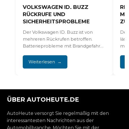
VOLKSWAGEN ID. BUZZ
RE
RÜCKRUFE UND
MO
SICHERHEITSPROBLEME
ZU
Der Volkswagen ID. Buzz ist von
Der
mehreren Rückrufen betroffen.
läss
Batterieprobleme mit Brandgefahr
mod
stehen dabei im Vordergrund.
doch
Außerdem gibt es in...
er...
Weiterlesen
W
ÜBER AUTOHEUTE.DE
AutoHeute versorgt Sie regelmäßig mit den
interessantesten Nachrichten aus der
Automobilbranche. Möchten Sie mit der