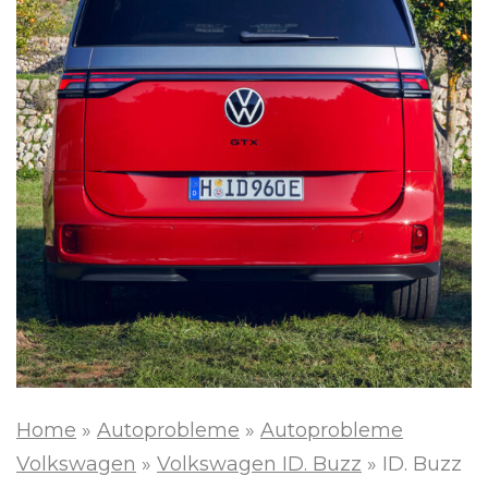
Home
»
Autoprobleme
»
Autoprobleme
Volkswagen
»
Volkswagen ID. Buzz
»
ID. Buzz