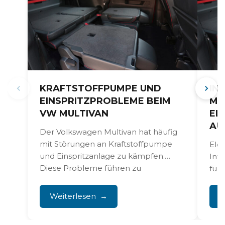
KRAFTSTOFFPUMPE UND
IN
EINSPRITZPROBLEME BEIM
MU
VW MULTIVAN
EL
AU
Der Volkswagen Multivan hat häufig
mit Störungen an Kraftstoffpumpe
Ele
und Einspritzanlage zu kämpfen.
Inf
Diese Probleme führen zu
füh
schlechtem Startverhalten,
Bil
unrundem...
und 
Weiterlesen
W
Sic
beei