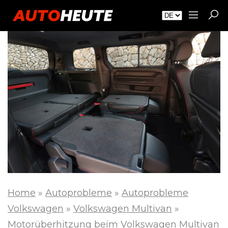
Home
»
Autoprobleme
»
Autoprobleme
Volkswagen
»
Volkswagen Multivan
»
Motorüberhitzung beim Volkswagen Multivan