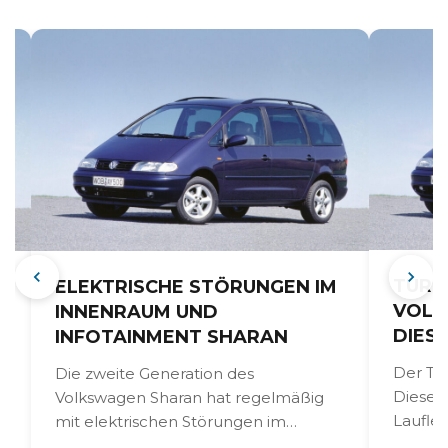
TURB
ELEKTRISCHE STÖRUNGEN IM
VOLK
INNENRAUM UND
DIES
INFOTAINMENT SHARAN
Der Tu
Die zweite Generation des
Diesel
Volkswagen Sharan hat regelmäßig
Laufle
e
mit elektrischen Störungen im
aus. De
Innenraum und im