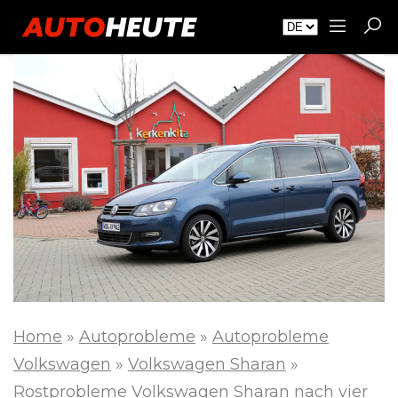
Home
»
Autoprobleme
»
Autoprobleme
Volkswagen
»
Volkswagen Sharan
»
Rostprobleme Volkswagen Sharan nach vier