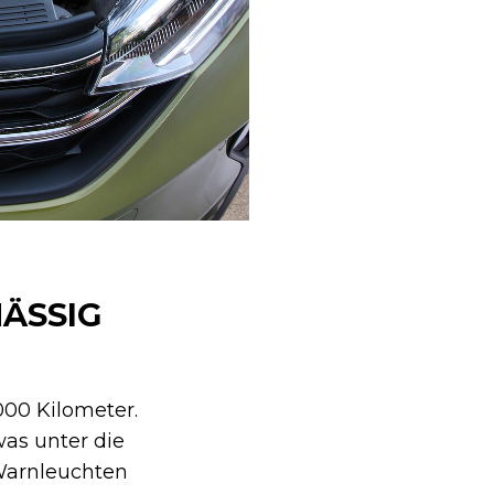
SSIG V
000 Kilometer.
was unter die
 Warnleuchten