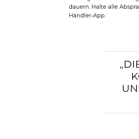
dauern. Halte alle Abspra
Händler‑App.
„DI
K
UN