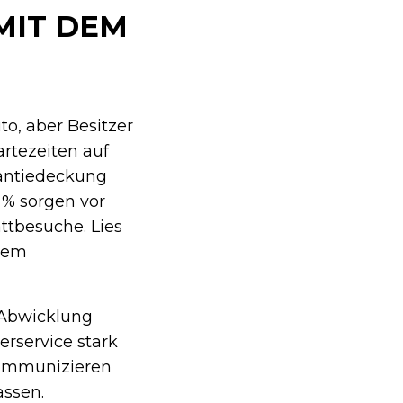
MIT DEM
to, aber Besitzer
rtezeiten auf
rantiedeckung
 % sorgen vor
ttbesuche. Lies
 dem
 Abwicklung
erservice stark
 kommunizieren
assen.