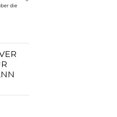
über die
IVER
ÜR
ANN