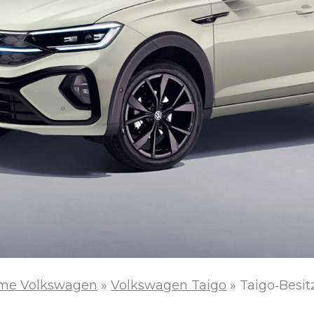
me Volkswagen
»
Volkswagen Taigo
»
Taigo‑Besi