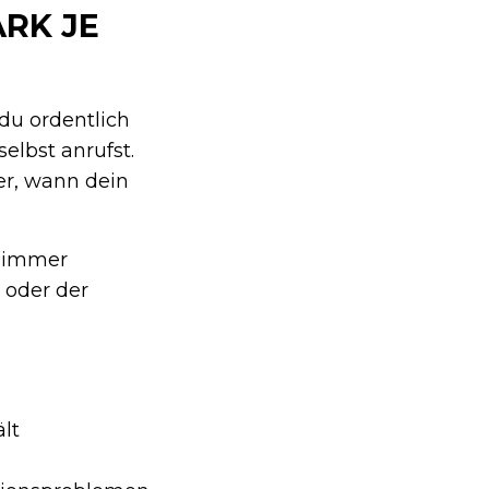
RK JE
du ordentlich
selbst anrufst.
er, wann dein
t immer
 oder der
lt