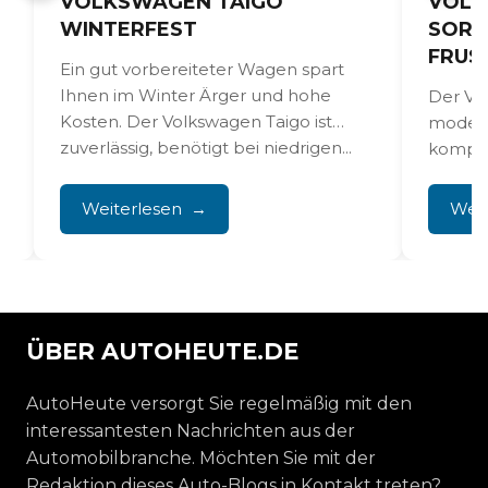
VOLKSWAGEN TAIGO
VOLK
WINTERFEST
SORG
FRUS
Ein gut vorbereiteter Wagen spart
Ihnen im Winter Ärger und hohe
Der Vol
Kosten. Der Volkswagen Taigo ist
modern
zuverlässig, benötigt bei niedrigen...
kompak
Infotai
Besitzer
Weiterlesen
Weit
ÜBER AUTOHEUTE.DE
AutoHeute versorgt Sie regelmäßig mit den
interessantesten Nachrichten aus der
Automobilbranche. Möchten Sie mit der
Redaktion dieses Auto-Blogs in Kontakt treten?