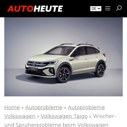
Home
»
Autoprobleme
»
Autoprobleme
Volkswagen
»
Volkswagen Taigo
»
Wischer-
und Sprüherprobleme beim Volkswagen