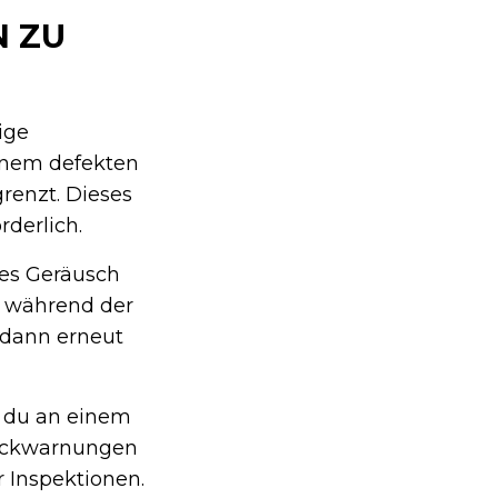
N ZU
ige
einem defekten
renzt. Dieses
rderlich.
es Geräusch
es während der
n dann erneut
t du an einem
ruckwarnungen
r Inspektionen.