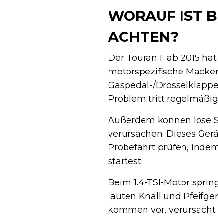
WORAUF IST B
ACHTEN?
Der Touran II ab 2015 ha
motorspezifische Macken.
Gaspedal-/Drosselklappe
Problem tritt regelmäßig
Außerdem können lose S
verursachen. Dieses Gerä
Probefahrt prüfen, indem
startest.
Beim 1.4-TSI-Motor spri
lauten Knall und Pfeif
kommen vor, verursacht d