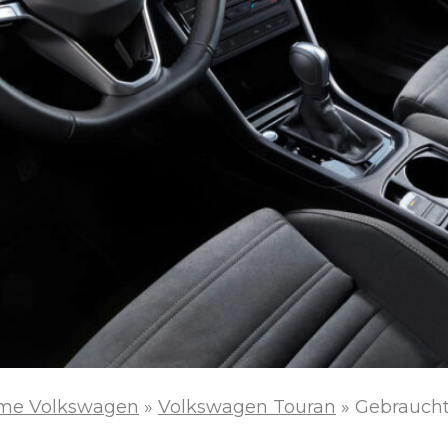
me Volkswagen
»
Volkswagen Touran
»
Gebraucht