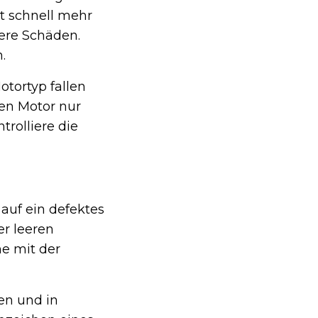
et schnell mehr
tere Schäden.
.
otortyp fallen
sen Motor nur
trolliere die
 auf ein defektes
er leeren
e mit der
en und in