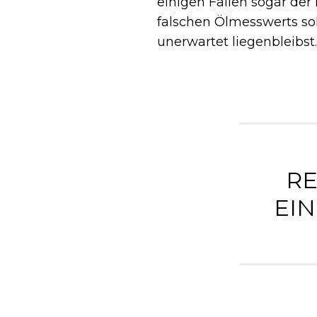
einigen Fällen sogar der 
falschen Ölmesswerts sol
unerwartet liegenbleibst.
RE
INE