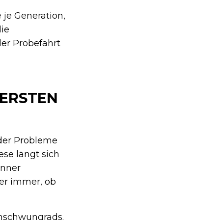
je Generation,
die
er Probefahrt
 ERSTEN
der Probleme
ese längt sich
anner
er immer, ob
enschwungrads.