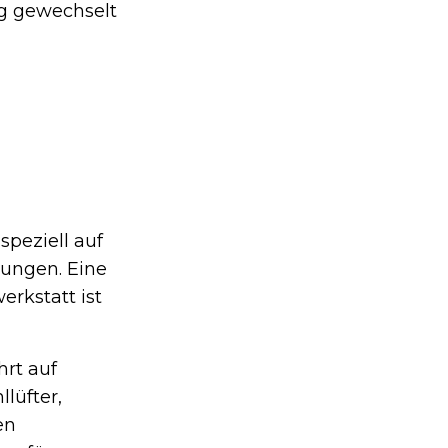
ig gewechselt
speziell auf
lungen. Eine
erkstatt ist
hrt auf
lüfter,
en