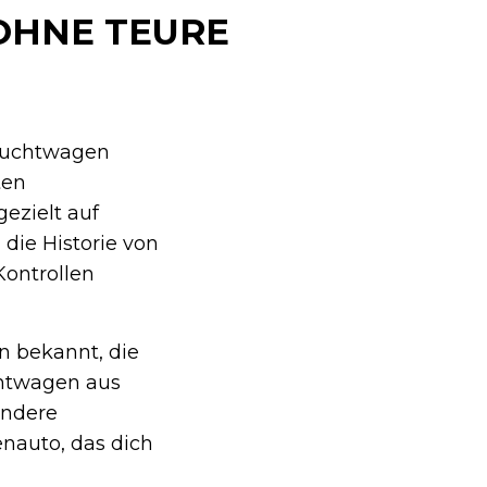
OHNE TEURE
rauchtwagen
ten
ezielt auf
die Historie von
Kontrollen
n bekannt, die
chtwagen aus
ondere
enauto, das dich