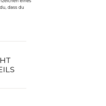
Anzeichen eines
 du, dass du
T E
LS E