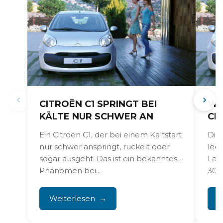
CITROËN C1 SPRINGT BEI
WA
KÄLTE NUR SCHWER AN
CI
Ein Citroën C1, der bei einem Kaltstart
Die
nur schwer anspringt, ruckelt oder
leck
sogar ausgeht. Das ist ein bekanntes
Lau
Phänomen bei...
30.0
Kühl
Weiterlesen
W