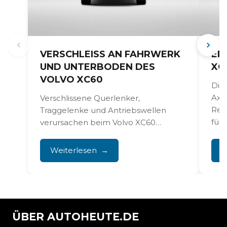
VERSCHLEISS AN FAHRWERK U
ER
ND UNTERBODEN DES V
XC
OLVO XC60
Die
Axle
Verschlissene Querlenker,
Rec
Traggelenke und Antriebswellen
führ
verursachen beim Volvo XC60
Klappergeräusche und kleine
Schläge in der Lenkung. Diese
Weiterlesen
W
Probleme treten häufig...
ÜBER AUTOHEUTE.DE