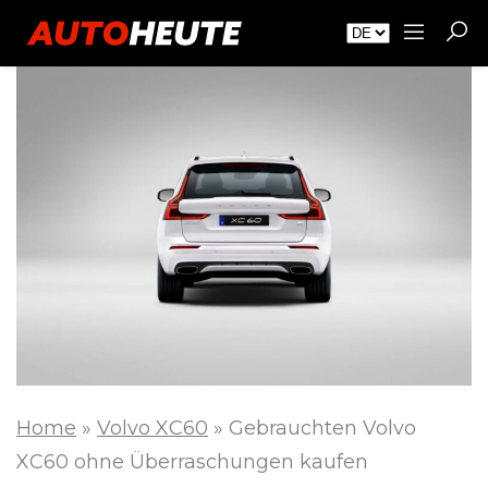
Home
»
Volvo XC60
»
Gebrauchten Volvo
XC60 ohne Überraschungen kaufen