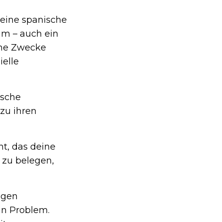
 eine spanische
um – auch ein
che Zwecke
ielle
sche
zu ihren
t, das deine
 zu belegen,
igen
in Problem.