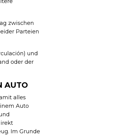
itere
rag zwischen
eider Parteien
culación) und
and oder der
N AUTO
amit alles
 einem Auto
 und
irekt
zeug. Im Grunde