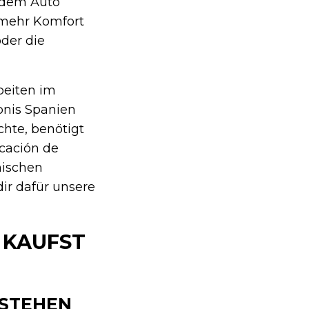
t dem Auto
r mehr Komfort
der die
beiten im
bnis Spanien
chte, benötigt
cación de
nischen
ir dafür unsere
 KAUFST
RSTEHEN