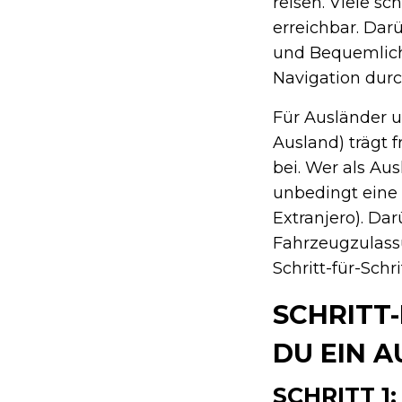
reisen. Viele s
erreichbar. Dar
und Bequemlichk
Navigation durc
Für Ausländer 
Ausland) trägt 
bei. Wer als Au
unbedingt eine 
Extranjero). Dar
Fahrzeugzulassu
Schritt-für-Schr
SCHRITT-
DU EIN A
SCHRITT 1