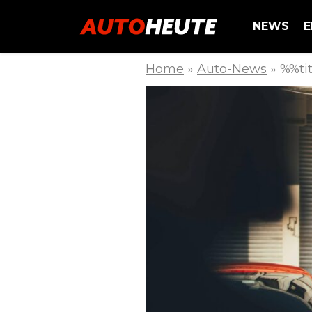
NEWS
E
Home
»
Auto-News
»
%%ti