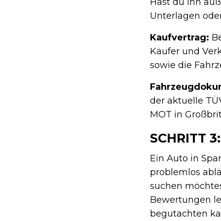
Hast du ihn auß
Unterlagen oder
Kaufvertrag:
Be
Käufer und Verk
sowie die Fahrz
Fahrzeugdoku
der aktuelle TÜ
MOT in Großbrit
SCHRITT 3
Ein Auto in Spa
problemlos ablä
suchen möchtest
Bewertungen le
begutachten kan