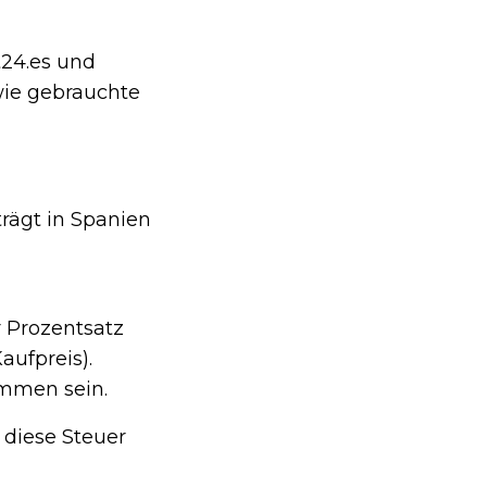
t24.es und
wie gebrauchte
rägt in Spanien
 Prozentsatz
aufpreis).
mmen sein.
 diese Steuer