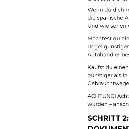
Wenn du dich mi
die spanische A
Und wie sehen 
Möchtest du ei
Regel günstiger
Autohändler bes
Kaufst du eine
günstiger als i
Gebrauchtwagen
ACHTUNG! Achte
wurden – anson
SCHRITT 
DOKUMEN