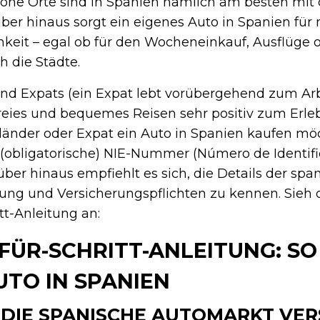
chöne Orte sind in Spanien nämlich am besten mi
über hinaus sorgt ein eigenes Auto in Spanien fü
eit – egal ob für den Wocheneinkauf, Ausflüge o
h die Städte.
und Expats (ein Expat lebt vorübergehend zum Ar
freies und bequemes Reisen sehr positiv zum Erle
sländer oder Expat ein Auto in Spanien kaufen mö
(obligatorische) NIE-Nummer (Número de Identifi
über hinaus empfiehlt es sich, die Details der spa
ng und Versicherungspflichten zu kennen. Sieh d
itt-Anleitung an:
FÜR-SCHRITT-ANLEITUNG: SO
UTO IN SPANIEN
: DIE SPANISCHE AUTOMARKT VE