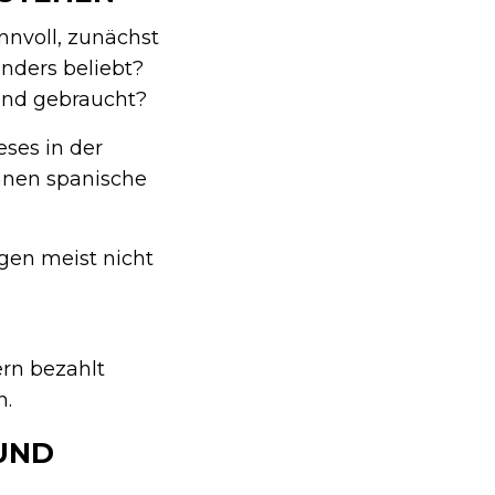
nnvoll, zunächst
nders beliebt?
und gebraucht?
ses in der
önnen spanische
gen meist nicht
rn bezahlt
n.
UND