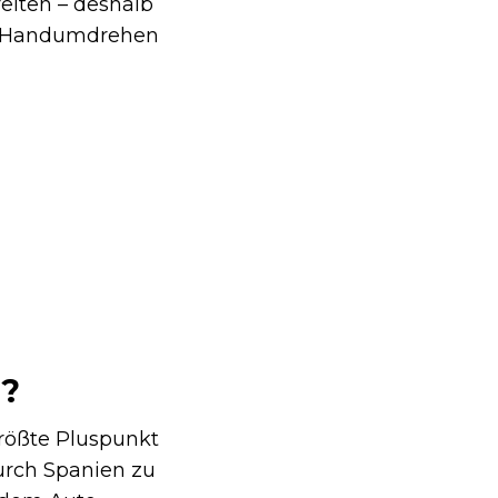
reiten – deshalb
 im Handumdrehen
?
größte Pluspunkt
durch Spanien zu