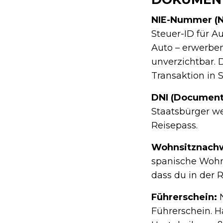
NIE-Nummer (Nú
Steuer-ID für A
Auto – erwerbe
unverzichtbar. 
Transaktion in S
DNI (Documento
Staatsbürger we
Reisepass.
Wohnsitznachw
spanische Wohna
dass du in der R
Führerschein:
Führerschein. H