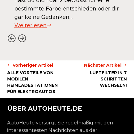
hast du dich ganz bewusst für eine
bestimmte Farbe entschieden oder dir
gar keine Gedanken…
Weiterlesen
Vorheriger Artikel
Nächster Artikel
ALLE VORTEILE VON
LUFTFILTER IN 7
MOBILEN
SCHRITTEN
HEIMLADESTATIONEN
WECHSELN!
FÜR ELEKTROAUTOS
ÜBER AUTOHEUTE.DE
AutoHeute versorgt Sie regelmäßig mit den
interessantesten Nachrichten aus der