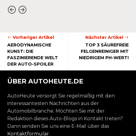
Vorheriger Artikel
Nächster Artikel
AERODYNAMISCHE
TOP 3 SÄUREFREIE
KUNST: DIE
FELGENREINIGER MIT
FASZINIERENDE WELT
NIEDRIGEM PH-WERT!
DER AUTO-SPOILER
ÜBER AUTOHEUTE.DE
AutoHeute versorgt Sie regelmäßig mit den
interessantesten Nachrichten aus der
Automobilbranche. Möchten Sie mit der
Redaktion dieses Auto-Blogs in Kontakt treten?
Dann senden Sie uns eine E-Mail über das
Kontaktformular
.