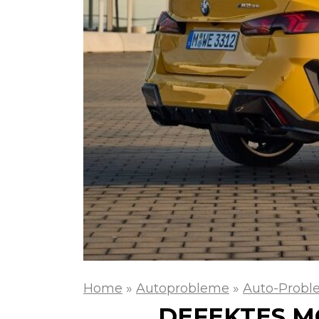
Home
»
Autoprobleme
»
Auto-Prob
DEFEKTES M