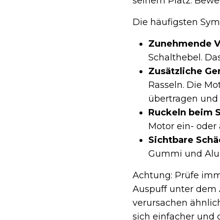
seinem Platz. Bewe
Die häufigsten Sym
Zunehmende Vi
Schalthebel. Das
Zusätzliche Ge
Rasseln. Die Mo
übertragen und 
Ruckeln beim S
Motor ein- oder 
Sichtbare Sch
Gummi und Alum
Achtung: Prüfe imm
Auspuff unter dem 
verursachen ähnlic
sich einfacher und