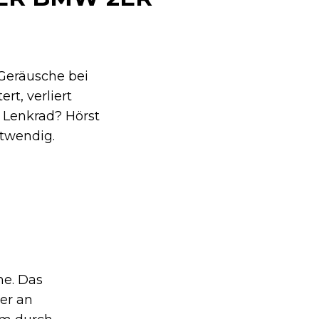
Geräusche bei
t, verliert
 Lenkrad? Hörst
otwendig.
me. Das
er an