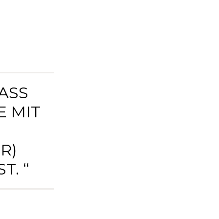
ASS
E MIT
R)
. “