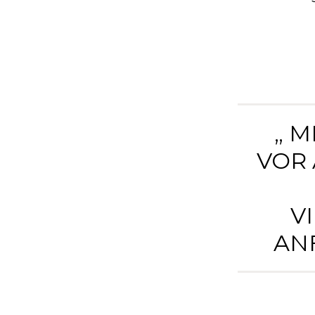
„ 
VOR 
V
ANF