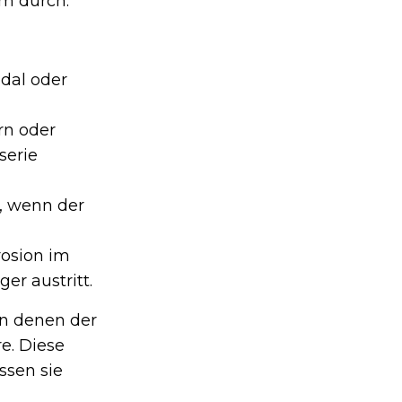
m durch.
dal oder
rn oder
serie
e, wenn der
rosion im
r austritt.
an denen der
e. Diese
ssen sie