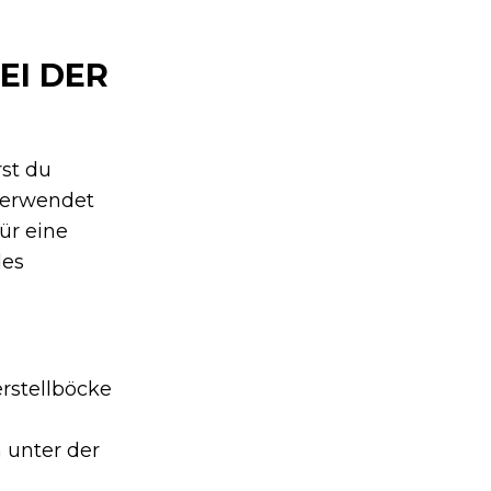
EI DER
st du
verwendet
für eine
les
rstellböcke
 unter der