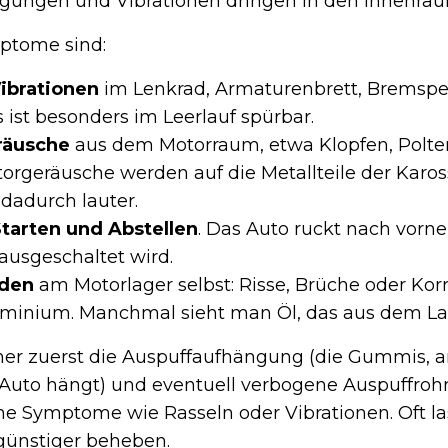
gungen und Vibrationen dringen in den Innenrau
ptome sind:
brationen
im Lenkrad, Armaturenbrett, Bremspe
 ist besonders im Leerlauf spürbar.
räusche
aus dem Motorraum, etwa Klopfen, Polte
torgeräusche werden auf die Metallteile der Karos
dadurch lauter.
tarten und Abstellen
. Das Auto ruckt nach vorn
ausgeschaltet wird.
äden
am Motorlager selbst: Risse, Brüche oder Kor
inium. Manchmal sieht man Öl, das aus dem Lage
er zuerst die Auspuffaufhängung (die Gummis, 
Auto hängt) und eventuell verbogene Auspuffrohr
he Symptome wie Rasseln oder Vibrationen. Oft la
 günstiger beheben.