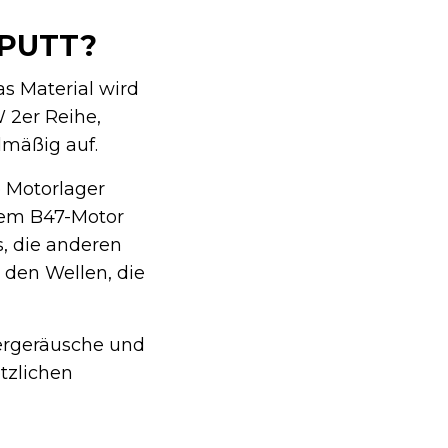
PUTT?
s Material wird
W 2er Reihe,
lmäßig auf.
e Motorlager
 dem B47-Motor
us, die anderen
 den Wellen, die
tergeräusche und
ötzlichen