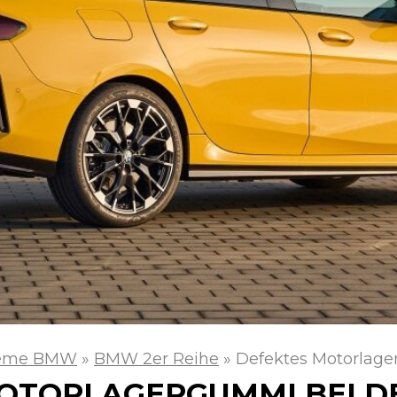
leme BMW
»
BMW 2er Reihe
»
Defektes Motorlag
OTORLAGERGUMMI BEI D