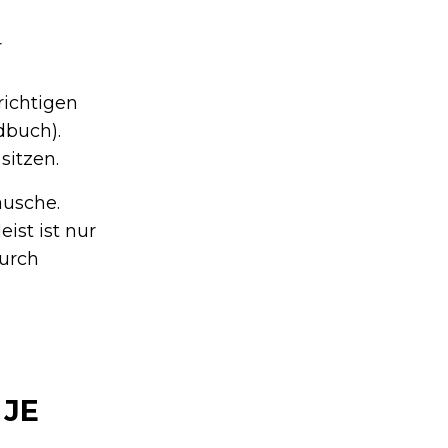
r
richtigen
dbuch).
sitzen.
äusche.
ist ist nur
durch
JE