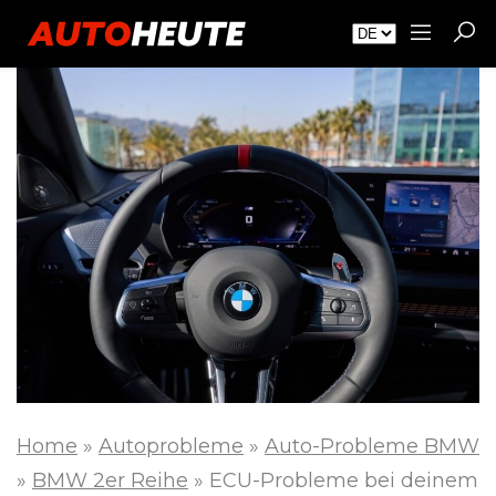
Home
»
Autoprobleme
»
Auto-Probleme BMW
»
BMW 2er Reihe
»
ECU-Probleme bei deinem