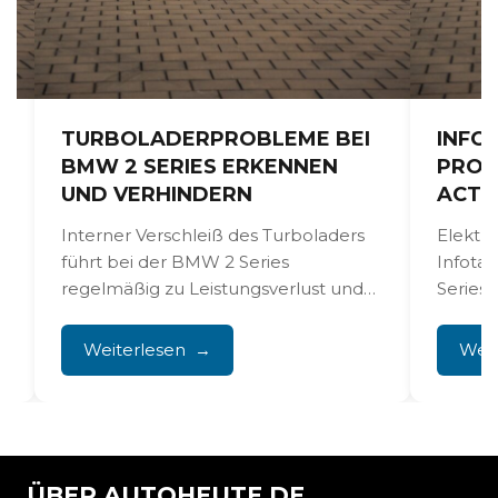
TURBOLADERPROBLEME BEI
INFO
BMW 2 SERIES ERKENNEN
PROB
UND VERHINDERN
ACTI
t
Interner Verschleiß des Turboladers
Elektro
n
führt bei der BMW 2 Series
Infota
regelmäßig zu Leistungsverlust und
Series 
Störungen, die den Fahrspaß
bekannt
komplett zunichtemachen....
allem n
Weiterlesen
Weit
ÜBER AUTOHEUTE.DE